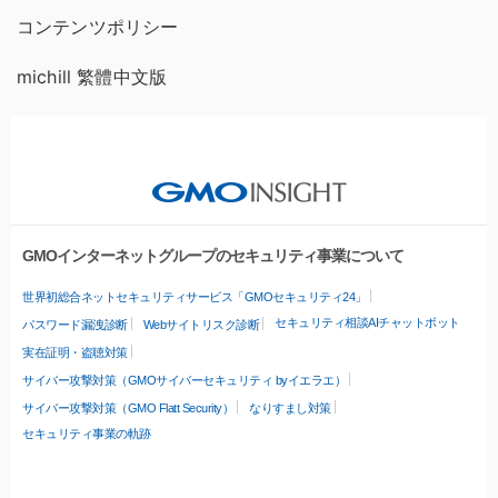
コンテンツポリシー
michill 繁體中文版
GMOインターネットグループのセキュリティ事業について
世界初総合ネットセキュリティサービス「GMOセキュリティ24」
セキュリティ相談AIチャットボット
パスワード漏洩診断
Webサイトリスク診断
実在証明・盗聴対策
サイバー攻撃対策（GMOサイバーセキュリティ byイエラエ）
サイバー攻撃対策（GMO Flatt Security）
なりすまし対策
セキュリティ事業の軌跡