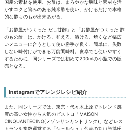
国産の素材を使用。お酢は、まろやかな酸味と素材を活
かすコクと旨みのある純米酢を使い、かけるだけで本格
的な酢ものもが出来あがる。
「お酢屋がつくった だし甘酢」と「お酢屋がつくった 酢
のもの酢」は、かける、和える、漬ける、焼くなど幅広
いメニューに合うとして使い勝手が良く、簡単に、失敗
しない味付けができる万能調味料。食卓でも使いやすく
するために、同シリーズでは初めて200mlの小瓶での販
売となる。
Instagramでアレンジレシピ紹介
また、同シリーズでは、東京・代々木上原でトレンド感
度の高い女性から人気のビストロ「MAISON
CINQUANTECINQ(メゾンサンカントサンク)」などレス
トランを複数運営する「シェルシュ」代表の丸山智博氏