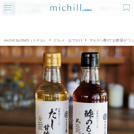
アプリでmichillが
無料ダウンロード
もっと便利に
michill byGMO（ミチル）
グルメ・おでかけ
マルカン酢の“お酢屋がつ