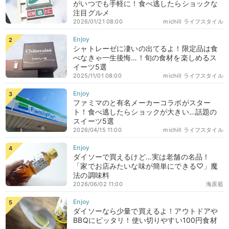
がいつでも手軽に！食べ逃したらショックな
注目グルメ
2026/01/21 08:00
michill ライフスタイル
シャトレーゼに凄いの出てるよ！限定品は食
べなきゃ一生後悔…！旬の食材を楽しめるス
イーツ5選
2025/11/01 08:00
michill ライフスタイル
ファミマのと有名メーカーコラボがスター
ト！食べ逃したらショックが大きい…話題の
スイーツ5選
2026/04/15 11:00
michill ライフスタイル
ダイソーで買えるけど…実は老舗の名品！
「家でお店みたいな味が簡単にできる♡」魔
法の調味料
2026/06/02 11:00
海原藍
ダイソーなら少量で買えるよ！アウトドアや
BBQにピッタリ！使い切りやすい100円食材