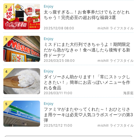
太っ腹すぎる…！お食事券だけでもとがとれ
ちゃう！完売必至の超お得な福袋3選
2025/12/08 08:00
michill ライフスタイル
ミスドにまた大行列できちゃうよ！期間限定
だから急がなきゃ！食べ逃したら後悔する新
作ドーナツ
2026/03/25 08:00
michill ライフスタイル
ダイソーさん助かります！「常にストックし
ときたい！」簡単にお店っぽいメニューを作
れる食品
2026/03/11 11:00
海原藍
ファミマがまたやってくれた～！おひとりさ
ま用ケーキは必見♡人気コラボスイーツの第3
弾
2025/12/12 11:00
michill ライフスタイル