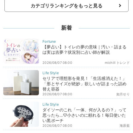
カテゴリランキングをもっと見る
新着
【夢占い】トイレの夢の意味｜汚い・詰まる
は実は吉夢？状況別に占い師が解説
2026/08/07 08:00
michill トレンド
セリアで理想形を発見！「生活感消えた！」
「形とサイズが絶妙」欲しいが詰まった詰め
替え容器
2026/08/07 08:00
如月せり
ダイソーのこれ「一体、何が入るの？」って
思ったら…♡小さいのに頼れる！毎日使いた
い黒ポーチ
2026/08/07 08:00
海原藍