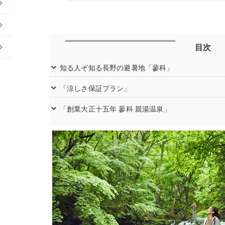
目次
知る人ぞ知る長野の避暑地「蓼科」
「涼しさ保証プラン」
「創業大正十五年 蓼科 親湯温泉」