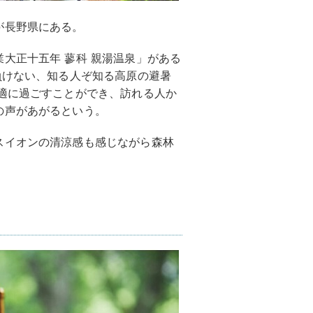
が長野県にある。
大正十五年 蓼科 親湯温泉」がある
負けない、知る人ぞ知る高原の避暑
適に過ごすことができ、訪れる人か
の声があがるという。
スイオンの清涼感も感じながら森林