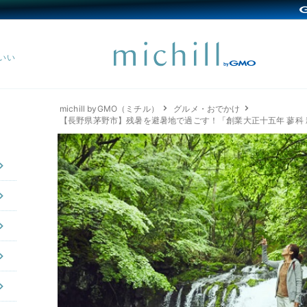
michill byGMO（ミチル）
グルメ・おでかけ
【長野県茅野市】残暑を避暑地で過ごす！「創業大正十五年 蓼科