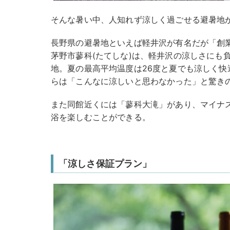
そんな暑い中、人知れず涼しく過ごせる避暑地
長野県の避暑地といえば軽井沢が有名だが「創業
茅野市蓼科(たてしな)は、軽井沢の涼しさにも
地。夏の最高平均温度は26度と夏でも涼しく快
らは「こんなに涼しいと思わなかった」と驚き
また同館近くには「蓼科大滝」があり、マイナ
浴を楽しむことができる。
「涼しさ保証プラン」