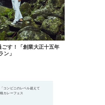
過ごす！「創業大正十五年
ラン」
！「コンビニのレベル超えて
本格カレーフェス