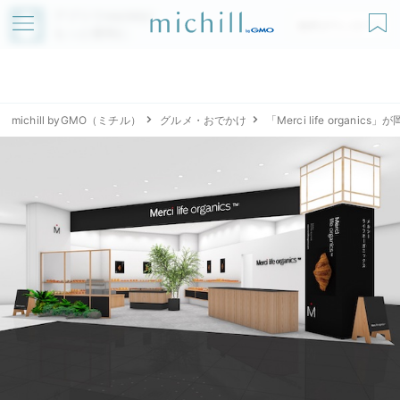
アプリでmichillが
無料ダウンロード
もっと便利に
michill byGMO（ミチル）
グルメ・おでかけ
「Merci life org