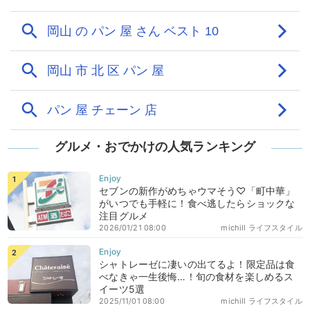
グルメ・おでかけの人気ランキング
セブンの新作がめちゃウマそう♡「町中華」
がいつでも手軽に！食べ逃したらショックな
注目グルメ
2026/01/21 08:00
michill ライフスタイル
シャトレーゼに凄いの出てるよ！限定品は食
べなきゃ一生後悔…！旬の食材を楽しめるス
イーツ5選
2025/11/01 08:00
michill ライフスタイル