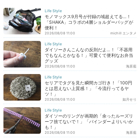
モノマックス9月号が付録の域超えてる…！
「SHAKA」コラボの4層ショルダーバッグが
便利！
2026/08/08 11:00
michill エンタメ
ダイソーさんこんなの反則だよ…！「不器用
でもなんとかなる！」可愛くて便利なお弁当
グッズ
2026/08/08 11:00
海原藍
セリアでタグを見た瞬間カゴ行き！「100円
とは思えない上質感！」「今流行ってるヤ
ツ！」
2026/08/08 11:00
如月せり
ダイソーのリングが画期的「余ったルーズリ
ーフ捨てないで！」「バインダーよりいいか
も！」
2026/08/08 11:00
海原藍