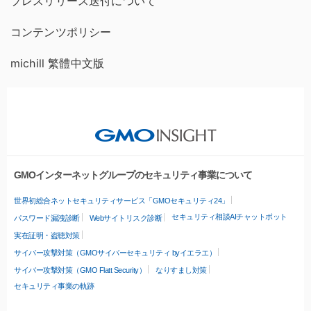
プレスリリース送付について
コンテンツポリシー
michill 繁體中文版
GMOインターネットグループのセキュリティ事業について
世界初総合ネットセキュリティサービス「GMOセキュリティ24」
セキュリティ相談AIチャットボット
パスワード漏洩診断
Webサイトリスク診断
実在証明・盗聴対策
サイバー攻撃対策（GMOサイバーセキュリティ byイエラエ）
サイバー攻撃対策（GMO Flatt Security）
なりすまし対策
セキュリティ事業の軌跡