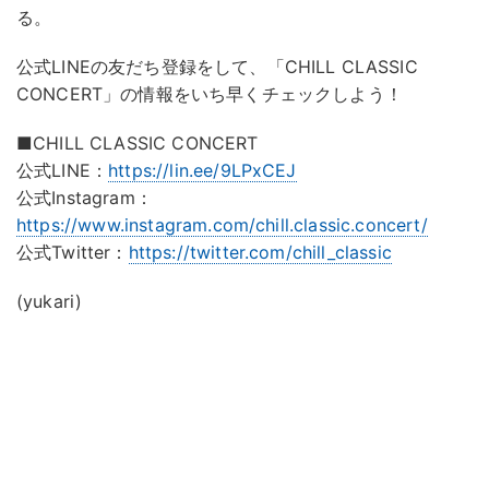
る。
公式LINEの友だち登録をして、「CHILL CLASSIC
CONCERT」の情報をいち早くチェックしよう！
■CHILL CLASSIC CONCERT
公式LINE：
https://lin.ee/9LPxCEJ
公式Instagram：
https://www.instagram.com/chill.classic.concert/
公式Twitter：
https://twitter.com/chill_classic
(yukari)