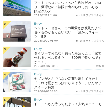
ファミマのコレ…ハマったら危険だわ！カロ
リー爆弾なのに無限に食べられるおいしさ！
限定グルメ
2025/12/29 11:00
michill ライフスタイル
シャトレーゼさん…この可愛さは反則だよ♡
食べるのがもったいない！「激かわスイー
ツ」5選
2025/12/09 08:00
michill ライフスタイル
ダイソーで何気なく買ったら沼った…「家で
作れるレベル超えた」「300円で良いんです
か？！」
2026/04/06 08:00
海原藍
セブンがとんでもない新商品出してきた！
「これは棚が空っぽになりそう…」ひんやり
スイーツ特集
2026/07/01 08:00
michill ライフスタイル
ドトールさん待ってたよ～！人気メニューも