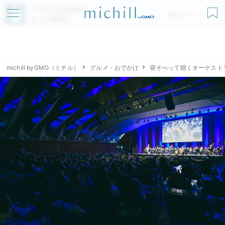
アプリでmichillが
無料ダウンロード
もっと便利に
michill byGMO（ミチル）
グルメ・おでかけ
寝そべって聴くオーケストラ「