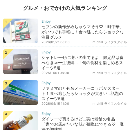
グルメ・おでかけの人気ランキング
セブンの新作がめちゃウマそう♡「町中華」
がいつでも手軽に！食べ逃したらショックな
注目グルメ
2026/01/21 08:00
michill ライフスタイル
シャトレーゼに凄いの出てるよ！限定品は食
べなきゃ一生後悔…！旬の食材を楽しめるス
イーツ5選
2025/11/01 08:00
michill ライフスタイル
ファミマのと有名メーカーコラボがスター
ト！食べ逃したらショックが大きい…話題の
スイーツ5選
2026/04/15 11:00
michill ライフスタイル
ダイソーで買えるけど…実は老舗の名品！
「家でお店みたいな味が簡単にできる♡」魔
法の調味料