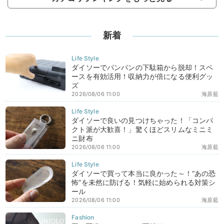
新着
ダイソーでパンパンの下駄箱から脱却！スペ
ースを有効活用！収納力が倍になる便利グッ
ズ
2026/08/06 11:00
海原藍
ダイソーで良いの見つけちゃった！「コンパ
クト派が大歓喜！」驚くほどスリムなミニミ
ニ財布
2026/08/06 11:00
海原藍
ダイソーで買って本当に良かった～！“あの恐
怖”を未然に防げる！気軽に始められる対策シ
ール
2026/08/06 11:00
海原藍