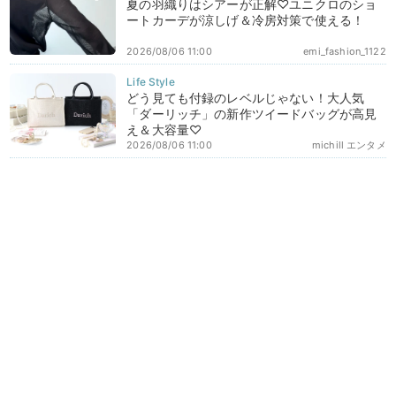
夏の羽織りはシアーが正解♡ユニクロのショ
ートカーデが涼しげ＆冷房対策で使える！
2026/08/06 11:00
emi_fashion_1122
どう見ても付録のレベルじゃない！大人気
「ダーリッチ」の新作ツイードバッグが高見
え＆大容量♡
2026/08/06 11:00
michill エンタメ