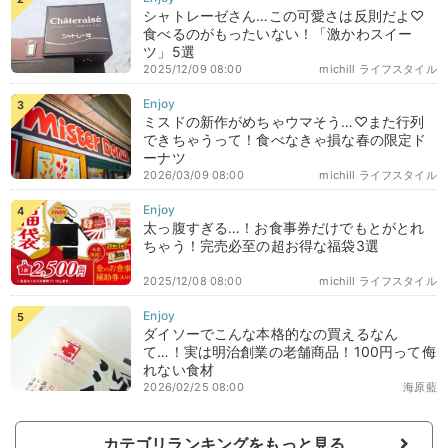
シャトレーゼさん…この可愛さは反則だよ♡
食べるのがもったいない！「激かわスイー
ツ」5選
2025/12/09 08:00
michill ライフスタイル
ミスドの新作がめちゃウマそう…♡また行列
できちゃうって！食べなきゃ損な春の限定ド
ーナツ
2026/03/09 08:00
michill ライフスタイル
太っ腹すぎる…！お食事券だけでもとがとれ
ちゃう！完売必至の超お得な福袋3選
2025/12/08 08:00
michill ライフスタイル
ダイソーでこんな本格的なの買えるなん
て…！実は明治創業の老舗商品！100円って侮
れない食材
2026/02/25 08:00
海原藍
カテゴリランキングをもっと見る