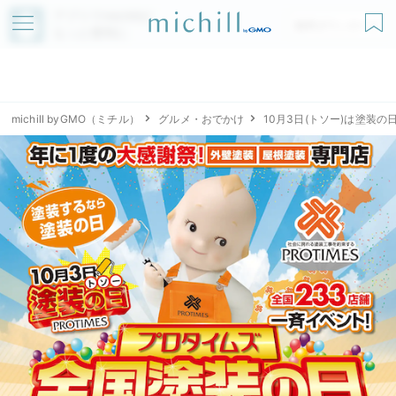
アプリでmichillが
無料ダウンロード
もっと便利に
michill byGMO（ミチル）
グルメ・おでかけ
10月3日(トソー)は塗装