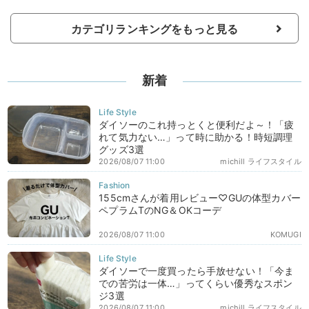
カテゴリランキングをもっと見る
新着
ダイソーのこれ持っとくと便利だよ～！「疲
れて気力ない…」って時に助かる！時短調理
グッズ3選
2026/08/07 11:00
michill ライフスタイル
155cmさんが着用レビュー♡GUの体型カバー
ペプラムTのNG＆OKコーデ
2026/08/07 11:00
KOMUGI
ダイソーで一度買ったら手放せない！「今ま
での苦労は一体…」ってくらい優秀なスポン
ジ3選
2026/08/07 11:00
michill ライフスタイル