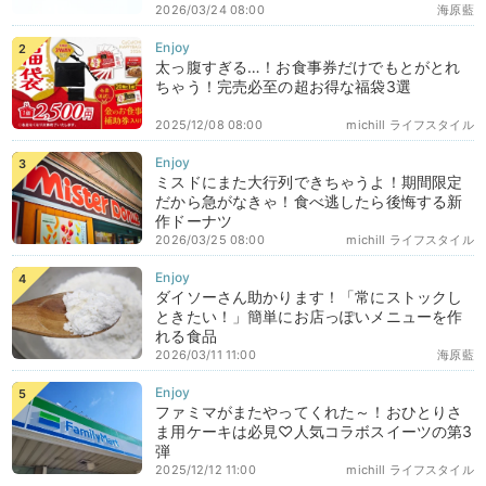
2026/03/24 08:00
海原藍
太っ腹すぎる…！お食事券だけでもとがとれ
ちゃう！完売必至の超お得な福袋3選
2025/12/08 08:00
michill ライフスタイル
ミスドにまた大行列できちゃうよ！期間限定
だから急がなきゃ！食べ逃したら後悔する新
作ドーナツ
2026/03/25 08:00
michill ライフスタイル
ダイソーさん助かります！「常にストックし
ときたい！」簡単にお店っぽいメニューを作
れる食品
2026/03/11 11:00
海原藍
ファミマがまたやってくれた～！おひとりさ
ま用ケーキは必見♡人気コラボスイーツの第3
弾
2025/12/12 11:00
michill ライフスタイル