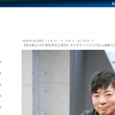
michill byGMO（ミチル）
グルメ・おでかけ
【東京都立川市 愛知県名古屋市】水ですすぐだけで汚れも細菌も落とせ