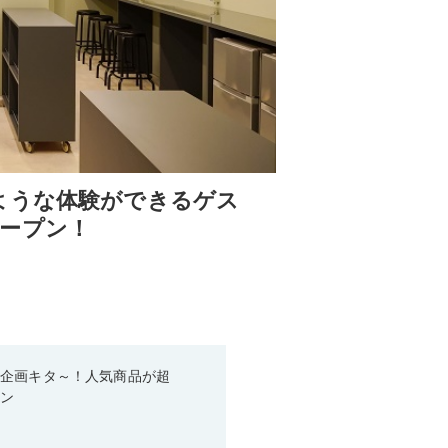
ような体験ができるゲス
がオープン！
い企画キタ～！人気商品が超
ーン