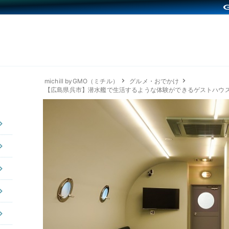
michill byGMO（ミチル）
グルメ・おでかけ
【広島県呉市】潜水艦で生活するような体験ができるゲストハウス「Re