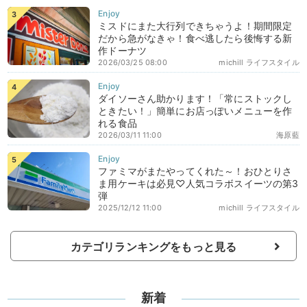
ミスドにまた大行列できちゃうよ！期間限定
だから急がなきゃ！食べ逃したら後悔する新
作ドーナツ
2026/03/25 08:00
michill ライフスタイル
ダイソーさん助かります！「常にストックし
ときたい！」簡単にお店っぽいメニューを作
れる食品
2026/03/11 11:00
海原藍
ファミマがまたやってくれた～！おひとりさ
ま用ケーキは必見♡人気コラボスイーツの第3
弾
2025/12/12 11:00
michill ライフスタイル
カテゴリランキングをもっと見る
新着