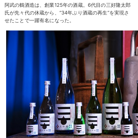
阿武の鶴酒造は、創業125年の酒蔵。6代目の三好隆太郎
氏が先々代の休蔵から、“34年ぶり酒蔵の再生”を実現さ
せたことで一躍有名になった。