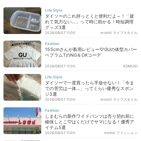
ダイソーのこれ持っとくと便利だよ～！「疲
れて気力ない…」って時に助かる！時短調理
グッズ3選
2026/08/07 11:00
michill ライフスタイル
155cmさんが着用レビュー♡GUの体型カバー
ペプラムTのNG＆OKコーデ
2026/08/07 11:00
KOMUGI
ダイソーで一度買ったら手放せない！「今ま
での苦労は一体…」ってくらい優秀なスポン
ジ3選
2026/08/07 11:00
michill ライフスタイル
しまむらの新作ワイドパンツは売り切れ前に
確保しとこ♡はくだけでサマになる！優秀ア
イテム5選
2026/08/07 11:00
michill ファッション