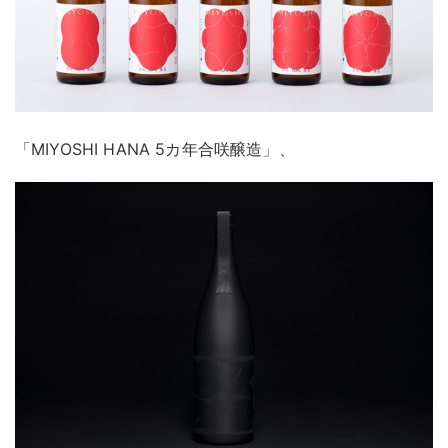
「MIYOSHI HANA 5カ年合咲醸造」、