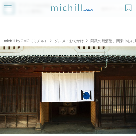
アプリでmichillが
無料ダウンロード
もっと便利に
michill byGMO（ミチル）
グルメ・おでかけ
阿武の鶴酒造、関東中心に