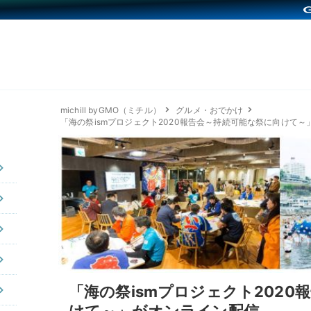
michill byGMO（ミチル）
グルメ・おでかけ
「海の祭ismプロジェクト2020報告会～持続可能な祭に向けて
「海の祭ismプロジェクト2020