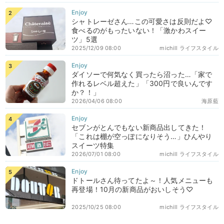
シャトレーゼさん…この可愛さは反則だよ♡
食べるのがもったいない！「激かわスイー
ツ」5選
2025/12/09 08:00
michill ライフスタイル
ダイソーで何気なく買ったら沼った…「家で
作れるレベル超えた」「300円で良いんです
か？！」
2026/04/06 08:00
海原藍
セブンがとんでもない新商品出してきた！
「これは棚が空っぽになりそう…」ひんやり
スイーツ特集
2026/07/01 08:00
michill ライフスタイル
ドトールさん待ってたよ～！人気メニューも
再登場！10月の新商品がおいしそう♡
2025/10/25 08:00
michill ライフスタイル