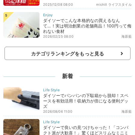
2025/12/08 08:00
michill ライフスタイル
ダイソーでこんな本格的なの買えるなん
て…！実は明治創業の老舗商品！100円って侮
れない食材
2026/02/25 08:00
海原藍
カテゴリランキングをもっと見る
新着
ダイソーでパンパンの下駄箱から脱却！スペ
ースを有効活用！収納力が倍になる便利グッ
ズ
2026/08/06 11:00
海原藍
ダイソーで良いの見つけちゃった！「コンパ
クト派が大歓喜！」驚くほどスリムなミニミ