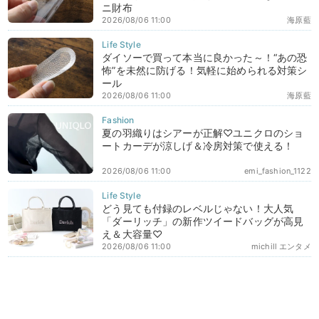
ニ財布
2026/08/06 11:00
海原藍
ダイソーで買って本当に良かった～！“あの恐
怖”を未然に防げる！気軽に始められる対策シ
ール
2026/08/06 11:00
海原藍
夏の羽織りはシアーが正解♡ユニクロのショ
ートカーデが涼しげ＆冷房対策で使える！
2026/08/06 11:00
emi_fashion_1122
どう見ても付録のレベルじゃない！大人気
「ダーリッチ」の新作ツイードバッグが高見
え＆大容量♡
2026/08/06 11:00
michill エンタメ