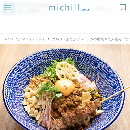
アプリでmichillが
無料ダウンロード
もっと便利に
michill byGMO（ミチル）
グルメ・おでかけ
ラムの串焼きで人気の「ひ