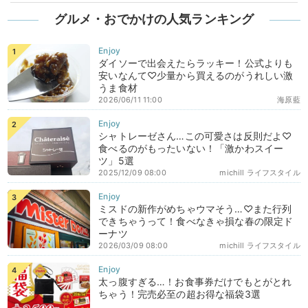
グルメ・おでかけの人気ランキング
ダイソーで出会えたらラッキー！公式よりも
安いなんて♡少量から買えるのがうれしい激
うま食材
2026/06/11 11:00
海原藍
シャトレーゼさん…この可愛さは反則だよ♡
食べるのがもったいない！「激かわスイー
ツ」5選
2025/12/09 08:00
michill ライフスタイル
ミスドの新作がめちゃウマそう…♡また行列
できちゃうって！食べなきゃ損な春の限定ド
ーナツ
2026/03/09 08:00
michill ライフスタイル
太っ腹すぎる…！お食事券だけでもとがとれ
ちゃう！完売必至の超お得な福袋3選