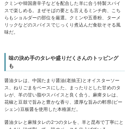
クミンや韓国唐辛子などを配合した羊に合う特製スパイ
スで楽しめる。まぜそばの要とも言えるミンチ肉、こち
らもショルダーの部位を厳選。クミンや五香粉、ターメ
リックなどのスパイスでじっくり煮込んだ食欲そそる風
味だ。
味の決め手のタレや盛りだくさんのトッピング
も
醤油タレは、中国たまり醤油(老抽王)とオイスターソー
ス、ねりごまをベースにした、まったりとした甘めのタ
レが、羊の甘い脂やスパイスと良く合う。麻痺タレは、
花椒と豆鼓で旨みと豊かな香り、濃厚な旨みの郫県(ピー
シェン)豆板醤を使用した本格派だ。
醤油タレと麻辣タレの2つのタレを、羊と昆布で丁寧にと