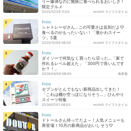
リー爆弾なのに無限に食べられるおいしさ！
限定グルメ
2025/12/29 11:00
michill ライフスタイル
シャトレーゼさん…この可愛さは反則だよ♡
食べるのがもったいない！「激かわスイー
ツ」5選
2025/12/09 08:00
michill ライフスタイル
ダイソーで何気なく買ったら沼った…「家で
作れるレベル超えた」「300円で良いんです
か？！」
2026/04/06 08:00
海原藍
セブンがとんでもない新商品出してきた！
「これは棚が空っぽになりそう…」ひんやり
スイーツ特集
2026/07/01 08:00
michill ライフスタイル
ドトールさん待ってたよ～！人気メニューも
再登場！10月の新商品がおいしそう♡