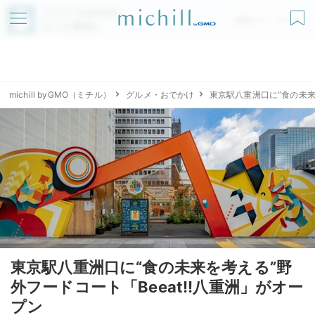
アプリでmichillが
無料ダウンロード
もっと便利に
michill byGMO（ミチル）
グルメ・おでかけ
東京駅八重洲口に“食の未来
東京駅八重洲口に“食の未来を考える”野
外フードコート「Beeat!!八重洲」がオー
プン