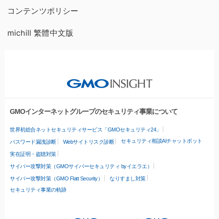
コンテンツポリシー
michill 繁體中文版
GMOインターネットグループのセキュリティ事業について
世界初総合ネットセキュリティサービス「GMOセキュリティ24」
セキュリティ相談AIチャットボット
パスワード漏洩診断
Webサイトリスク診断
実在証明・盗聴対策
サイバー攻撃対策（GMOサイバーセキュリティ byイエラエ）
サイバー攻撃対策（GMO Flatt Security）
なりすまし対策
セキュリティ事業の軌跡