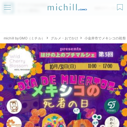
アプリでmichillが
無料ダウンロード
もっと便利に
michill byGMO（ミチル）
グルメ・おでかけ
小金井市でメキシコの祝祭