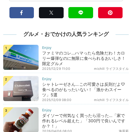
グルメ・おでかけの人気ランキング
ファミマのコレ…ハマったら危険だわ！カロ
リー爆弾なのに無限に食べられるおいしさ！
限定グルメ
2025/12/29 11:00
michill ライフスタイル
シャトレーゼさん…この可愛さは反則だよ♡
食べるのがもったいない！「激かわスイー
ツ」5選
2025/12/09 08:00
michill ライフスタイル
ダイソーで何気なく買ったら沼った…「家で
作れるレベル超えた」「300円で良いんです
か？！」
2026/04/06 08:00
海原藍