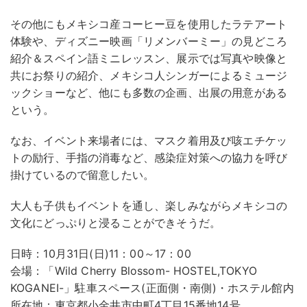
その他にもメキシコ産コーヒー豆を使用したラテアート
体験や、ディズニー映画「リメンバーミー」の見どころ
紹介＆スペイン語ミニレッスン、展示では写真や映像と
共にお祭りの紹介、メキシコ人シンガーによるミュージ
ックショーなど、他にも多数の企画、出展の用意がある
という。
なお、イベント来場者には、マスク着用及び咳エチケッ
トの励行、手指の消毒など、感染症対策への協力を呼び
掛けているので留意したい。
大人も子供もイベントを通し、楽しみながらメキシコの
文化にどっぷりと浸ることができそうだ。
日時：10月31日(日)11：00～17：00
会場：「Wild Cherry Blossom- HOSTEL,TOKYO
KOGANEI-」駐車スペース(正面側・南側)・ホステル館内
所在地：東京都小金井市中町4丁目15番地14号