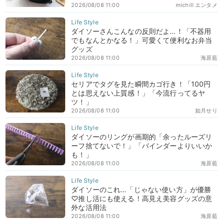
2026/08/08 11:00
michill エンタメ
ダイソーさんこんなの反則だよ…！「不器用
でもなんとかなる！」可愛くて便利なお弁当
グッズ
2026/08/08 11:00
海原藍
セリアでタグを見た瞬間カゴ行き！「100円
とは思えない上質感！」「今流行ってるヤ
ツ！」
2026/08/08 11:00
如月せり
ダイソーのリングが画期的「余ったルーズリ
ーフ捨てないで！」「バインダーよりいいか
も！」
2026/08/08 11:00
海原藍
ダイソーのこれ…「じゃない使い方」が優勝
♡推し活にも使える！高見え美容グッズの意
外な活用法
2026/08/08 11:00
海原藍