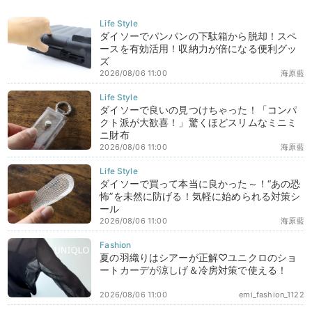
ダイソーでパンパンの下駄箱から脱却！スペ
ースを有効活用！収納力が倍になる便利グッ
ズ
2026/08/06 11:00
海原藍
ダイソーで良いの見つけちゃった！「コンパ
クト派が大歓喜！」驚くほどスリムなミニミ
ニ財布
2026/08/06 11:00
海原藍
ダイソーで買って本当に良かった～！“あの恐
怖”を未然に防げる！気軽に始められる対策シ
ール
2026/08/06 11:00
海原藍
夏の羽織りはシアーが正解♡ユニクロのショ
ートカーデが涼しげ＆冷房対策で使える！
2026/08/06 11:00
emi_fashion_1122