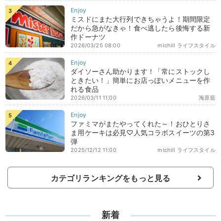
ミスドにまた大行列できちゃうよ！期間限定
だから急がなきゃ！食べ逃したら後悔する新
作ドーナツ
2026/03/25 08:00
michill ライフスタイル
ダイソーさん助かります！「常にストックし
ときたい！」簡単にお店っぽいメニューを作
れる食品
2026/03/11 11:00
海原藍
ファミマがまたやってくれた～！おひとりさ
ま用ケーキは必見♡人気コラボスイーツの第3
弾
2025/12/12 11:00
michill ライフスタイル
カテゴリランキングをもっと見る
新着