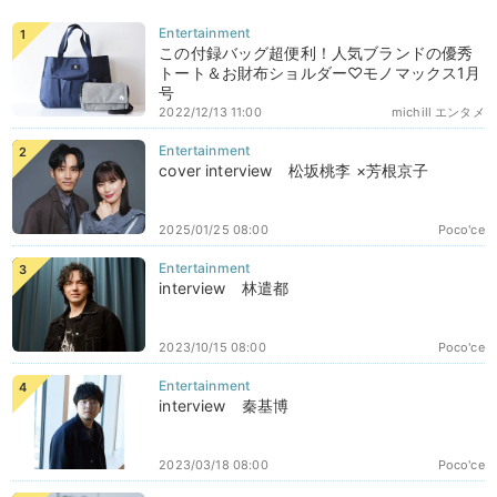
この付録バッグ超便利！人気ブランドの優秀
トート＆お財布ショルダー♡モノマックス1月
号
2022/12/13 11:00
michill エンタメ
cover interview 松坂桃李 ×芳根京子
2025/01/25 08:00
Poco'ce
interview 林遣都
2023/10/15 08:00
Poco'ce
interview 秦基博
2023/03/18 08:00
Poco'ce