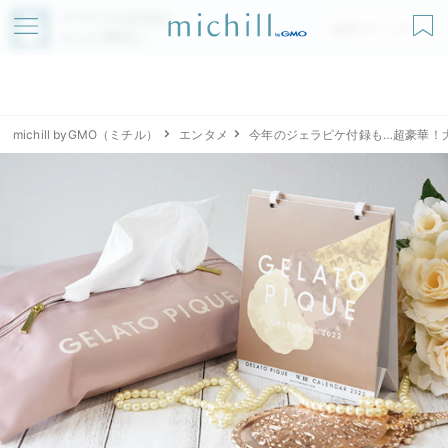
アプリでmichillが
無料ダウンロード
もっと便利に
michill byGMO（ミチル）
エンタメ
今年のジェラピケ付録も…超豪華！大