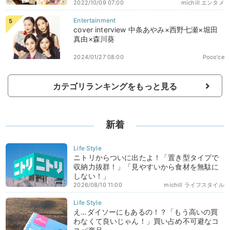
2022/10/09 07:00
michill エンタメ
cover interview 中条あやみ×西野七瀬×堀田
真由×森川葵
2024/01/27 08:00
Poco'ce
カテゴリランキングをもっと見る
新着
ニトリからついに出たよ！「置き型タイプで
収納力抜群！」「見やすいから食材を無駄に
しない！」
2026/08/10 11:00
michill ライフスタイル
え…ダイソーにもあるの！？「もう高いの買
わなくて良いじゃん！」買い占め不可避なコ