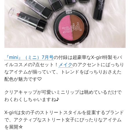
『mini』（ミニ）7月号
の付録は超豪華なX-girl特製モバ
イルコスメの7点セット！
メイク
のアクセントにばっちり
なアイテムが揃っていて、トレンドをばっちりおさえた
配色が魅力です♡
クリアキャップが可愛いミニリップは眺めているだけで
わくわくしちゃいますね♪
X-girlは女の子のストリートスタイルを提案するブランド
で、アクティブなストリート女子にぴったりなアイテム
を展開☆