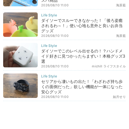
スパ商品
2026/08/10 11:00
海原藍
ダイソーでスルーできなかった！「後ろ姿癒
されるわ～！」使い心地も意外と良いお弁当
グッズ
2026/08/10 11:00
海原藍
ダイソーでこのレベル出せるの！？ハンドメ
イド好きに見つかったらまずい！本格グッズ3
選
2026/08/10 11:00
michill ライフスタイル
セリアから凄いもの出た！「わざわざ持ち歩
くの面倒だった」欲しい機能が一体になった
安心グッズ
2026/08/10 11:00
如月せり