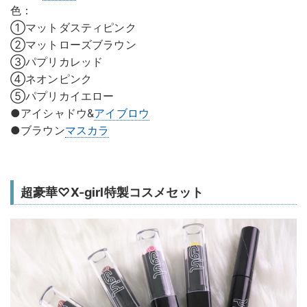
色：
①マットダスティピンク
②マットローズブラウン
③パプリカレッド
④ネオンピンク
⑤パプリカイエロー
●アイシャドウ&
アイブロウ
●ブラウン
マスカラ
超豪華♡X-girl特製コスメセット