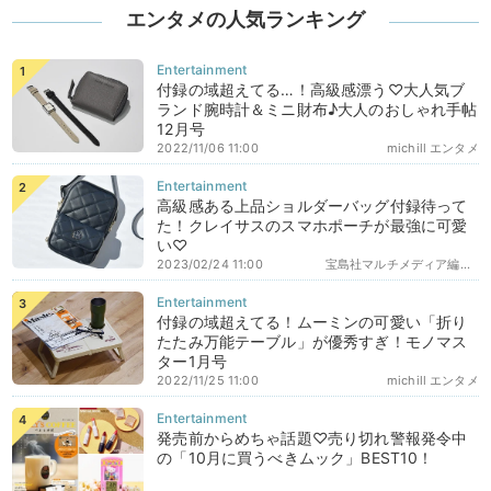
エンタメの人気ランキング
付録の域超えてる…！高級感漂う♡大人気ブ
ランド腕時計＆ミニ財布♪大人のおしゃれ手帖
12月号
2022/11/06 11:00
michill エンタメ
高級感ある上品ショルダーバッグ付録待って
た！クレイサスのスマホポーチが最強に可愛
い♡
2023/02/24 11:00
宝島社マルチメディア編集部エディターズ
付録の域超えてる！ムーミンの可愛い「折り
たたみ万能テーブル」が優秀すぎ！モノマス
ター1月号
2022/11/25 11:00
michill エンタメ
発売前からめちゃ話題♡売り切れ警報発令中
の「10月に買うべきムック」BEST10！