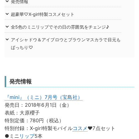
発売情報
超豪華♡X-girl特製コスメセット
全5色のミニリップでその日の雰囲気をチェンジ♪
アイシャドウ＆アイブロウとブラウンマスカラで目元も
ばっちり♡
発売情報
『mini』（ミニ）7月号（宝島社）
発売日：2018年6月1日（金）
表紙：大原櫻子
特別定価：780円（税込）
特別付録：X-girl特製モバイル
コスメ
♥7点セット
●ミニ
リップ
5本