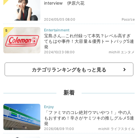
interview 伊原六花
2024/05/05 08:00
Poco'ce
宝島さん…これ付録って本気？レベル高すぎ
てもはや事件！大容量＆優秀トートバッグ5連
発
2024/10/23 08:00
michill エンタメ
カテゴリランキングをもっと見る
新着
「ファミマのコレ絶対ウマいやつ！」中の人
もおすすめ！辛さがヤミツキの推しグルメ5連
発
2026/08/09 11:00
michill ライフスタイル