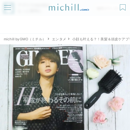
アプリでmichillが
無料ダウンロード
もっと便利に
michill byGMO（ミチル）
エンタメ
小顔も叶える？！美髪＆頭皮ケアブラ