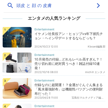
エンタメの人気ランキング
イケメン社長役アン・ヒョソプvs年下彼氏チ
ョン・ヘイン♡デートするならどっち？
2024/10/23 12:00
Kboard編集部
10月発売の付録…どれもレベル高すぎん？！
売り切れ前に絶対買うべき！雑誌付録10連
発！
2022/10/16 08:00
michill エンタメ
付録なのに超開運！？金運がぐんぐん集まる
「風水最強財布」は機能性バツグンの便利財
布だった！
2023/04/28 11:00
宝島社マルチメディア編集部エディターズ