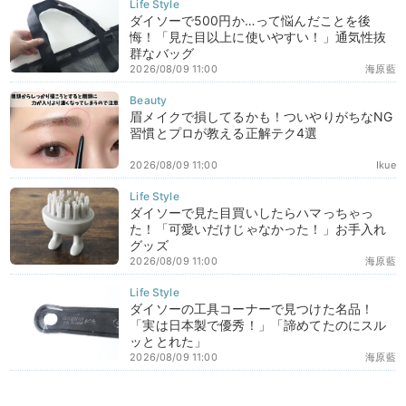
ダイソーで500円か…って悩んだことを後
悔！「見た目以上に使いやすい！」通気性抜
群なバッグ
2026/08/09 11:00
海原藍
眉メイクで損してるかも！ついやりがちなNG
習慣とプロが教える正解テク4選
2026/08/09 11:00
Ikue
ダイソーで見た目買いしたらハマっちゃっ
た！「可愛いだけじゃなかった！」お手入れ
グッズ
2026/08/09 11:00
海原藍
ダイソーの工具コーナーで見つけた名品！
「実は日本製で優秀！」「諦めてたのにスル
ッととれた」
2026/08/09 11:00
海原藍