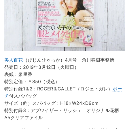
美人百花
（びじんひゃっか）4月号 角川春樹事務所
発売日：2019年3月12日（火曜日）
表紙：泉里香
特別定価：￥850（税込）
特別付録1＆2：ROGER＆GALLET（ロジェ・ガレ）
ポー
チ
付スパバッグ
サイズ（約）スパバッグ：H18×W24×D9cm
特別付録3：アプワイザー・リッシェ オリジナル花柄
A5クリアファイル