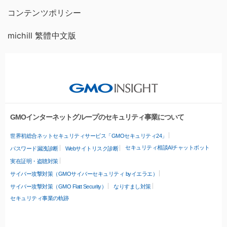
コンテンツポリシー
michill 繁體中文版
GMOインターネットグループのセキュリティ事業について
世界初総合ネットセキュリティサービス「GMOセキュリティ24」
セキュリティ相談AIチャットボット
パスワード漏洩診断
Webサイトリスク診断
実在証明・盗聴対策
サイバー攻撃対策（GMOサイバーセキュリティ byイエラエ）
サイバー攻撃対策（GMO Flatt Security）
なりすまし対策
セキュリティ事業の軌跡