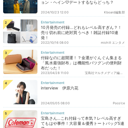
ョン・ヘイン♡デートするならどっち？
2024/10/23 12:00
Kboard編集部
10月発売の付録…どれもレベル高すぎん？！
売り切れ前に絶対買うべき！雑誌付録10連
発！
2022/10/16 08:00
michill エンタメ
付録なのに超開運！？金運がぐんぐん集まる
「風水最強財布」は機能性バツグンの便利財
布だった！
2023/04/28 11:00
宝島社マルチメディア編集部エディターズ
interview 伊原六花
2024/05/05 08:00
Poco'ce
宝島さん…これ付録って本気？レベル高すぎ
てもはや事件！大容量＆優秀トートバッグ5連