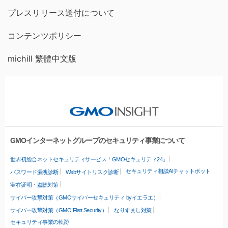
プレスリリース送付について
コンテンツポリシー
michill 繁體中文版
GMOインターネットグループのセキュリティ事業について
世界初総合ネットセキュリティサービス「GMOセキュリティ24」
セキュリティ相談AIチャットボット
パスワード漏洩診断
Webサイトリスク診断
実在証明・盗聴対策
サイバー攻撃対策（GMOサイバーセキュリティ byイエラエ）
サイバー攻撃対策（GMO Flatt Security）
なりすまし対策
セキュリティ事業の軌跡