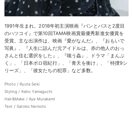
1991年生まれ。2018年初主演映画『パンとバスと2度目
のハツコイ』で第10回TAMA映画賞最優秀新進女優賞を
受賞。主な出演作は、映画『愛がなんだ』、『おもいで
写眞』、『人生に詰んだ元アイドルは、赤の他人のおっ
さんと住む選択をした』、『嗤う蟲』、ドラマ「まんぷ
く」、「日本ボロ宿紀行」、「青天を衝け」、「特捜9シ
リーズ」、「彼女たちの犯罪」など多数。
Photo / Ryuta Seki
Styling / Kaho Yamaguchi
Hair&Make / Aya Murakami
Text / Satoko Nemoto