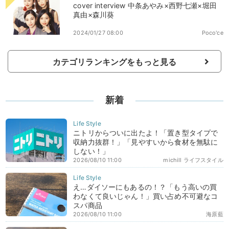
cover interview 中条あやみ×西野七瀬×堀田
真由×森川葵
2024/01/27 08:00
Poco'ce
カテゴリランキングをもっと見る
新着
ニトリからついに出たよ！「置き型タイプで
収納力抜群！」「見やすいから食材を無駄に
しない！」
2026/08/10 11:00
michill ライフスタイル
え…ダイソーにもあるの！？「もう高いの買
わなくて良いじゃん！」買い占め不可避なコ
スパ商品
2026/08/10 11:00
海原藍