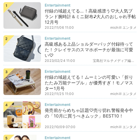
付録の域超えてる…！高級感漂う♡大人気ブ
ランド腕時計＆ミニ財布♪大人のおしゃれ手帖
12月号
2022/11/06 11:00
michill エンタメ
高級感ある上品ショルダーバッグ付録待って
た！クレイサスのスマホポーチが最強に可愛
い♡
2023/02/24 11:00
宝島社マルチメディア編集部エディターズ
付録の域超えてる！ムーミンの可愛い「折り
たたみ万能テーブル」が優秀すぎ！モノマス
ター1月号
2022/11/25 11:00
michill エンタメ
発売前からめちゃ話題♡売り切れ警報発令中
の「10月に買うべきムック」BEST10！
2022/10/09 07:00
michill エンタメ