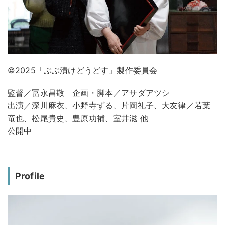
©2025「ぶぶ漬けどうどす」製作委員会
監督／冨永昌敬 企画・脚本／アサダアツシ
出演／深川麻衣、小野寺ずる、片岡礼子、大友律／若葉
竜也、松尾貴史、豊原功補、室井滋 他
公開中
Profile