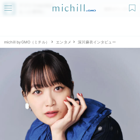
アプリでmichillが
無料ダウンロード
もっと便利に
michill byGMO（ミチル）
エンタメ
深川麻衣インタビュー