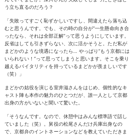
う立ち直るのだろう？
「失敗ってすごく恥ずかしいですし、間違えたら落ち込
むと思うんです。でも、その時の自分が“一生懸命向き合
ったなら、それは全部正解”って思うようにしています。
反省はしても引きずらない、次に活かそうと。ただ私が
まどかのような境遇になったら… やっぱり“もう京都には
いられない！”って思ってしまうと思います。そこを乗り
越えるバイタリティを持っているまどかが羨ましいです
（笑）」
まどかの姑役を演じる室井滋さんをはじめ、個性的なキ
ャスト陣も本作の魅力のひとつだが、誰一人として京都
出身の方がいないと聞いて驚いた。
「そうなんです。なので、休憩中はみんな標準語で話し
ていました（笑）。舅役の松尾さんだけ兵庫出身なの
で、京都弁のイントネーションなどを教えていただきま