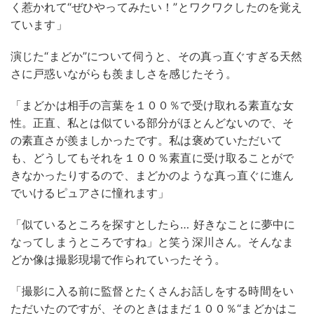
く惹かれて“ぜひやってみたい！”とワクワクしたのを覚え
ています」
演じた“まどか”について伺うと、その真っ直ぐすぎる天然
さに戸惑いながらも羨ましさを感じたそう。
「まどかは相手の言葉を１００％で受け取れる素直な女
性。正直、私とは似ている部分がほとんどないので、そ
の素直さが羨ましかったです。私は褒めていただいて
も、どうしてもそれを１００％素直に受け取ることがで
きなかったりするので、まどかのような真っ直ぐに進ん
でいけるピュアさに憧れます」
「似ているところを探すとしたら… 好きなことに夢中に
なってしまうところですね」と笑う深川さん。そんなま
どか像は撮影現場で作られていったそう。
「撮影に入る前に監督とたくさんお話しをする時間をい
ただいたのですが、そのときはまだ１００％“まどかはこ