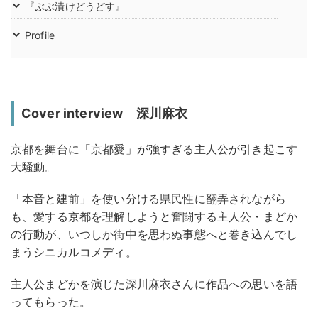
『ぶぶ漬けどうどす』
Profile
Cover interview 深川麻衣
京都を舞台に「京都愛」が強すぎる主人公が引き起こす
大騒動。
「本音と建前」を使い分ける県民性に翻弄されながら
も、愛する京都を理解しようと奮闘する主人公・まどか
の行動が、いつしか街中を思わぬ事態へと巻き込んでし
まうシニカルコメディ。
主人公まどかを演じた深川麻衣さんに作品への思いを語
ってもらった。