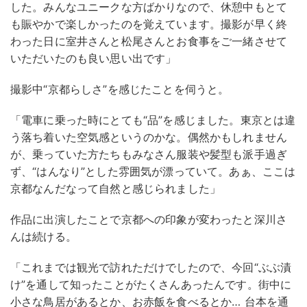
した。みんなユニークな方ばかりなので、休憩中もとて
も賑やかで楽しかったのを覚えています。撮影が早く終
わった日に室井さんと松尾さんとお食事をご一緒させて
いただいたのも良い思い出です」
撮影中“京都らしさ”を感じたことを伺うと。
「電車に乗った時にとても“品”を感じました。東京とは違
う落ち着いた空気感というのかな。偶然かもしれません
が、乗っていた方たちもみなさん服装や髪型も派手過ぎ
ず、“はんなり”とした雰囲気が漂っていて。あぁ、ここは
京都なんだなって自然と感じられました」
作品に出演したことで京都への印象が変わったと深川さ
んは続ける。
「これまでは観光で訪れただけでしたので、今回“ぶぶ漬
け”を通して知ったことがたくさんあったんです。街中に
小さな鳥居があるとか、お赤飯を食べるとか… 台本を通