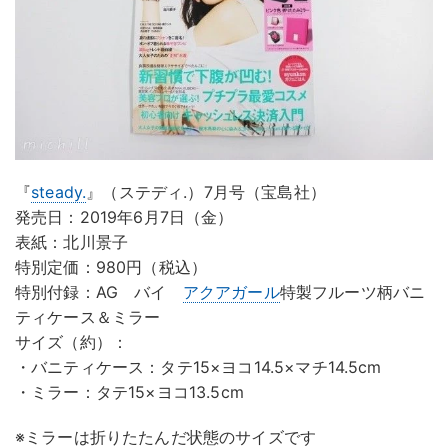
『
steady.
』（ステディ.）7月号（宝島社）
発売日：2019年6月7日（金）
表紙：北川景子
特別定価：980円（税込）
特別付録：AG バイ
アクアガール
特製フルーツ柄バニ
ティケース＆ミラー
サイズ（約）：
・バニティケース：タテ15×ヨコ14.5×マチ14.5cm
・ミラー：タテ15×ヨコ13.5cm
※ミラーは折りたたんだ状態のサイズです