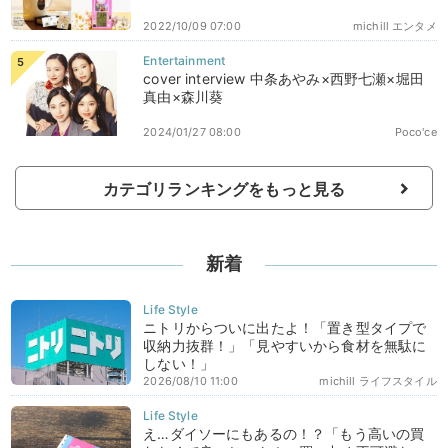
2022/10/09 07:00
michill エンタメ
cover interview 中条あやみ×西野七瀬×堀田
真由×森川葵
2024/01/27 08:00
Poco'ce
カテゴリランキングをもっと見る
新着
ニトリからついに出たよ！「置き型タイプで
収納力抜群！」「見やすいから食材を無駄に
しない！」
2026/08/10 11:00
michill ライフスタイル
え…ダイソーにもあるの！？「もう高いの買