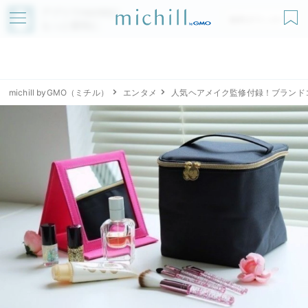
アプリでmichillが
無料ダウンロード
もっと便利に
michill byGMO（ミチル）
エンタメ
人気ヘアメイク監修付録！ブランドコラ