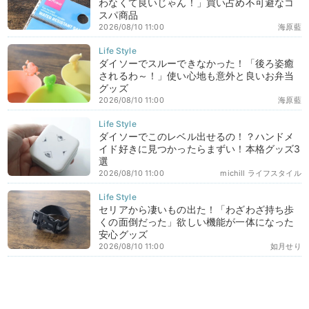
わなくて良いじゃん！」買い占め不可避なコ
スパ商品
2026/08/10 11:00
海原藍
ダイソーでスルーできなかった！「後ろ姿癒
されるわ～！」使い心地も意外と良いお弁当
グッズ
2026/08/10 11:00
海原藍
ダイソーでこのレベル出せるの！？ハンドメ
イド好きに見つかったらまずい！本格グッズ3
選
2026/08/10 11:00
michill ライフスタイル
セリアから凄いもの出た！「わざわざ持ち歩
くの面倒だった」欲しい機能が一体になった
安心グッズ
2026/08/10 11:00
如月せり