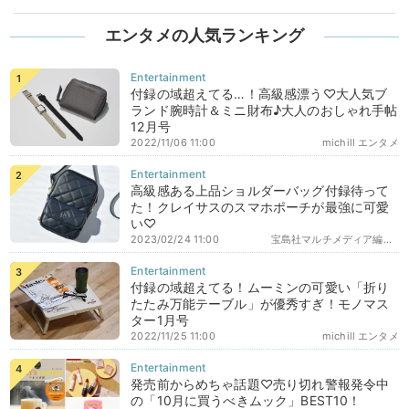
エンタメの人気ランキング
付録の域超えてる…！高級感漂う♡大人気ブ
ランド腕時計＆ミニ財布♪大人のおしゃれ手帖
12月号
2022/11/06 11:00
michill エンタメ
高級感ある上品ショルダーバッグ付録待って
た！クレイサスのスマホポーチが最強に可愛
い♡
2023/02/24 11:00
宝島社マルチメディア編集部エディターズ
付録の域超えてる！ムーミンの可愛い「折り
たたみ万能テーブル」が優秀すぎ！モノマス
ター1月号
2022/11/25 11:00
michill エンタメ
発売前からめちゃ話題♡売り切れ警報発令中
の「10月に買うべきムック」BEST10！