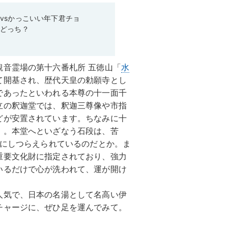
vsかっこいい年下君チョ
らどっち？
音霊場の第十六番札所 五徳山「
水
て開基され、歴代天皇の勅願寺とし
であったといわれる本尊の十一面千
立の釈迦堂では、釈迦三尊像や市指
どが安置されています。ちなみに十
」。本堂へといざなう石段は、苦
段にしつらえられているのだとか。ま
重要文化財に指定されており、強力
いるだけで心が洗われて、運が開け
人気で、日本の名湯として名高い伊
チャージに、ぜひ足を運んでみて。