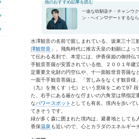
他のおすすめ記事を読む
一途な幼馴染チ・チャンウク
ン・ヘイン♡デートするな
水澤観音の名前で親しまれている、坂東三十三観
澤観世音
」。飛鳥時代に推古天皇の勅願によっ
て伝わる名刹で、本堂には、伊香保姫の御持仏
手観音菩薩が安置されている他、２００１年建
定重要文化財の円空仏や、十一面観世音菩薩な
一面千手観音菩薩は、「苦しみをなくす観音様
（九）を無くす（七）という意味をこめて97 
た、右手にある厳かな佇まいの六角堂は県指定
な
パワースポット
としても有名。境内を歩いて
てきそうです。
緑が多く森に囲まれた境内は、避暑地としても
香保
温泉
も近いので、心とカラダのエネルギー