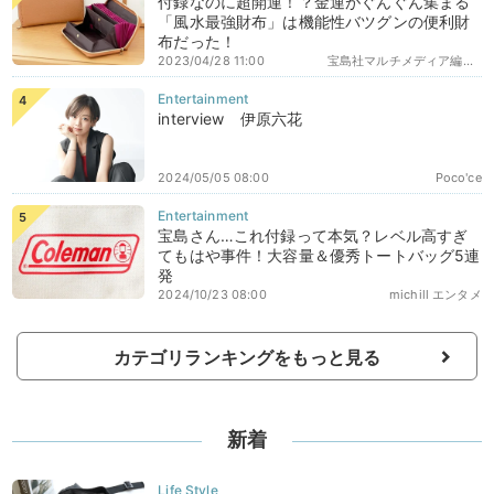
付録なのに超開運！？金運がぐんぐん集まる
「風水最強財布」は機能性バツグンの便利財
布だった！
2023/04/28 11:00
宝島社マルチメディア編集部エディターズ
interview 伊原六花
2024/05/05 08:00
Poco'ce
宝島さん…これ付録って本気？レベル高すぎ
てもはや事件！大容量＆優秀トートバッグ5連
発
2024/10/23 08:00
michill エンタメ
カテゴリランキングをもっと見る
新着