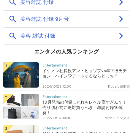
エンタメの人気ランキング
イケメン社長役アン・ヒョソプvs年下彼氏チ
ョン・ヘイン♡デートするならどっち？
2024/10/23 12:00
Kboard編集部
10月発売の付録…どれもレベル高すぎん？！
売り切れ前に絶対買うべき！雑誌付録10連
発！
2022/10/16 08:00
michill エンタメ