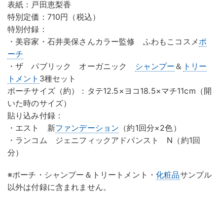
表紙：戸田恵梨香
特別定価：710円（税込）
特別付録：
・美容家・石井美保さんカラー監修 ふわもこコスメ
ポ
ーチ
・ザ パブリック オーガニック
シャンプー
＆
トリー
トメント
3種セット
ポーチサイズ（約）：タテ12.5×ヨコ18.5×マチ11cm（開
いた時のサイズ）
貼り込み付録：
・エスト 新
ファンデーション
（約1回分×2色）
・ランコム ジェニフィックアドバンスト N（約1回
分）
※ポーチ・シャンプー＆トリートメント・
化粧品
サンプル
以外は付録に含まれません。