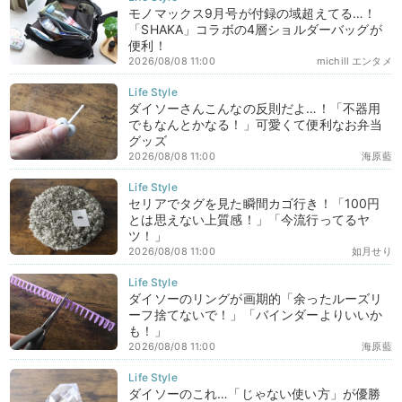
モノマックス9月号が付録の域超えてる…！
「SHAKA」コラボの4層ショルダーバッグが
便利！
2026/08/08 11:00
michill エンタメ
ダイソーさんこんなの反則だよ…！「不器用
でもなんとかなる！」可愛くて便利なお弁当
グッズ
2026/08/08 11:00
海原藍
セリアでタグを見た瞬間カゴ行き！「100円
とは思えない上質感！」「今流行ってるヤ
ツ！」
2026/08/08 11:00
如月せり
ダイソーのリングが画期的「余ったルーズリ
ーフ捨てないで！」「バインダーよりいいか
も！」
2026/08/08 11:00
海原藍
ダイソーのこれ…「じゃない使い方」が優勝