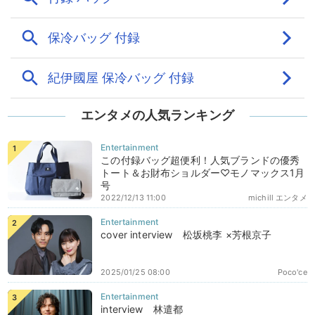
エンタメの人気ランキング
この付録バッグ超便利！人気ブランドの優秀
トート＆お財布ショルダー♡モノマックス1月
号
2022/12/13 11:00
michill エンタメ
cover interview 松坂桃李 ×芳根京子
2025/01/25 08:00
Poco'ce
interview 林遣都