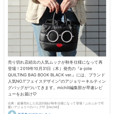
売り切れ店続出の人気ムックが秋冬仕様になって再
登場！2019年10月31日（木）発売の『a-jolie
QUILTING BAG BOOK BLACK ver.』には、ブランド
人気NO.1“フェイスデザイン”のアジョリーキルティン
グバッグがついてきます。michill編集部が早速レビ
ューをお届け♡
出典：超爆売れした伝説付録が秋冬仕様になって登場！ふかふかで可
愛いアジョリーのバッグ♡【michill】
執筆者:michill エンタメ