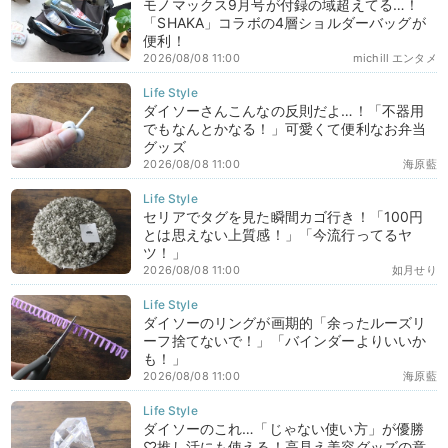
モノマックス9月号が付録の域超えてる…！
「SHAKA」コラボの4層ショルダーバッグが
便利！
2026/08/08 11:00
michill エンタメ
ダイソーさんこんなの反則だよ…！「不器用
でもなんとかなる！」可愛くて便利なお弁当
グッズ
2026/08/08 11:00
海原藍
セリアでタグを見た瞬間カゴ行き！「100円
とは思えない上質感！」「今流行ってるヤ
ツ！」
2026/08/08 11:00
如月せり
ダイソーのリングが画期的「余ったルーズリ
ーフ捨てないで！」「バインダーよりいいか
も！」
2026/08/08 11:00
海原藍
ダイソーのこれ…「じゃない使い方」が優勝
♡推し活にも使える！高見え美容グッズの意