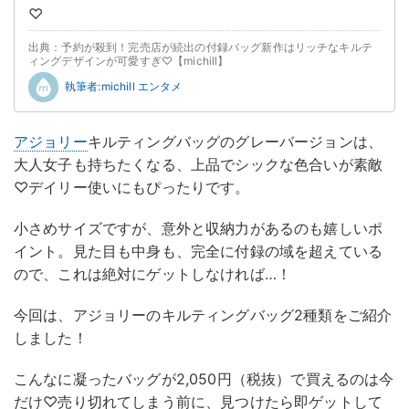
♡
出典：予約が殺到！完売店が続出の付録バッグ新作はリッチなキルテ
ィングデザインが可愛すぎ♡【michill】
執筆者:michill エンタメ
アジョリー
キルティングバッグのグレーバージョンは、
大人女子も持ちたくなる、上品でシックな色合いが素敵
♡デイリー使いにもぴったりです。
小さめサイズですが、意外と収納力があるのも嬉しいポ
イント。見た目も中身も、完全に付録の域を超えている
ので、これは絶対にゲットしなければ…！
今回は、アジョリーのキルティングバッグ2種類をご紹介
しました！
こんなに凝ったバッグが2,050円（税抜）で買えるのは今
だけ♡売り切れてしまう前に、見つけたら即ゲットして