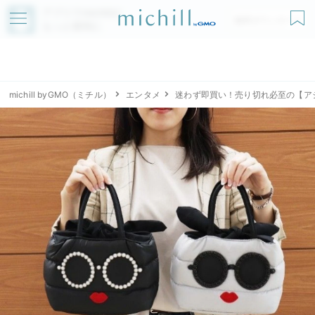
アプリでmichillが
無料ダウンロード
もっと便利に
michill byGMO（ミチル）
エンタメ
迷わず即買い！売り切れ必至の【ア