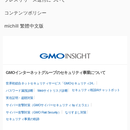
コンテンツポリシー
michill 繁體中文版
GMOインターネットグループのセキュリティ事業について
世界初総合ネットセキュリティサービス「GMOセキュリティ24」
セキュリティ相談AIチャットボット
パスワード漏洩診断
Webサイトリスク診断
実在証明・盗聴対策
サイバー攻撃対策（GMOサイバーセキュリティ byイエラエ）
サイバー攻撃対策（GMO Flatt Security）
なりすまし対策
セキュリティ事業の軌跡