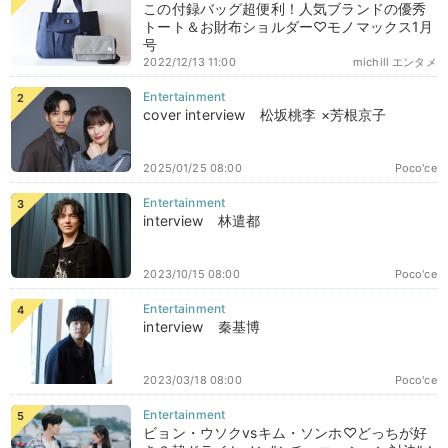
この付録バッグ超便利！人気ブランドの優秀
トート＆お財布ショルダー♡モノマックス1月
号
2022/12/13 11:00
michill エンタメ
cover interview 松坂桃李 ×芳根京子
2025/01/25 08:00
Poco'ce
interview 林遣都
2023/10/15 08:00
Poco'ce
interview 秦基博
2023/03/18 08:00
Poco'ce
ビョン・ウソクvsキム・ソンホ♡どっちが好