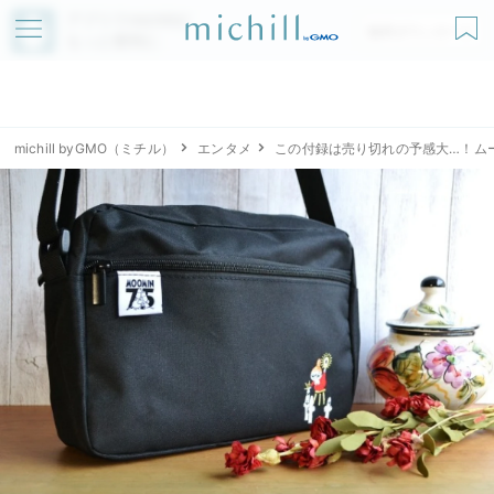
アプリでmichillが
無料ダウンロード
もっと便利に
michill byGMO（ミチル）
エンタメ
この付録は売り切れの予感大…！ム