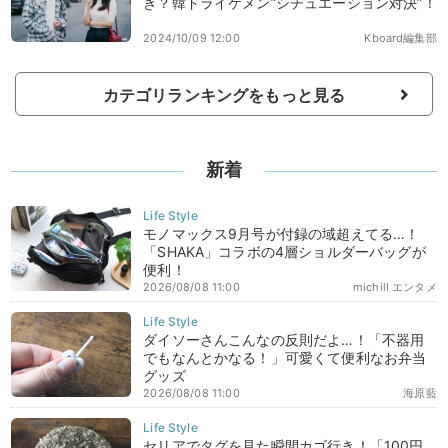
き？韓ドライケメン”シチュエーション対決”！
2024/10/09 12:00
Kboard編集部
カテゴリランキングをもっと見る
新着
モノマックス9月号が付録の域超えてる…！
「SHAKA」コラボの4層ショルダーバッグが
便利！
2026/08/08 11:00
michill エンタメ
ダイソーさんこんなの反則だよ…！「不器用
でもなんとかなる！」可愛くて便利なお弁当
グッズ
2026/08/08 11:00
海原藍
セリアでタグを見た瞬間カゴ行き！「100円