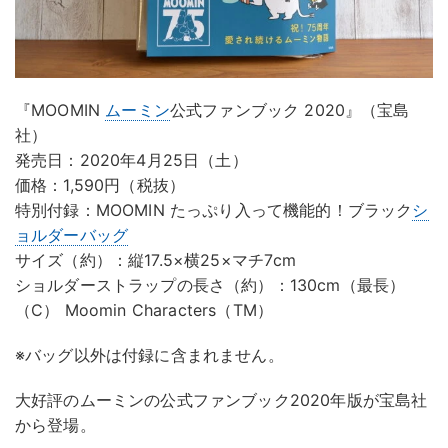
『MOOMIN
ムーミン
公式ファンブック 2020』（宝島
社）
発売日：2020年4月25日（土）
価格：1,590円（税抜）
特別付録：MOOMIN たっぷり入って機能的！ブラック
シ
ョルダーバッグ
サイズ（約）：縦17.5×横25×マチ7cm
ショルダーストラップの長さ（約）：130cm（最長）
（C） Moomin Characters（TM）
※バッグ以外は付録に含まれません。
大好評のムーミンの公式ファンブック2020年版が宝島社
から登場。