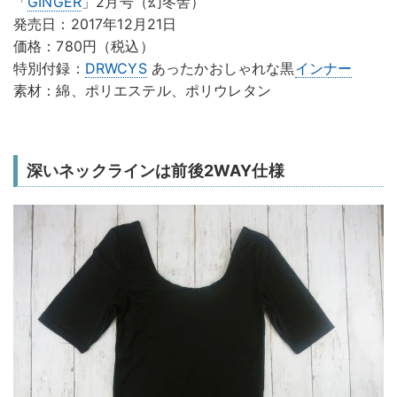
「
GINGER
」2月号（幻冬舎）
発売日：2017年12月21日
価格：780円（税込）
特別付録：
DRWCYS
あったかおしゃれな黒
インナー
素材：綿、ポリエステル、ポリウレタン
深いネックラインは前後2WAY仕様