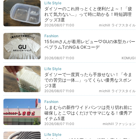
ダイソーのこれ持っとくと便利だよ～！「疲
れて気力ない…」って時に助かる！時短調理
グッズ3選
2026/08/07 11:00
michill ライフスタイル
155cmさんが着用レビュー♡GUの体型カバー
ペプラムTのNG＆OKコーデ
2026/08/07 11:00
KOMUGI
ダイソーで一度買ったら手放せない！「今ま
での苦労は一体…」ってくらい優秀なスポン
ジ3選
2026/08/07 11:00
michill ライフスタイル
しまむらの新作ワイドパンツは売り切れ前に
確保しとこ♡はくだけでサマになる！優秀ア
イテム5選
2026/08/07 11:00
michill ファッション