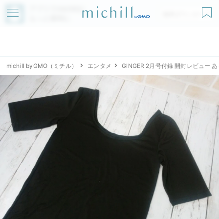
アプリでmichillが
無料ダウンロード
もっと便利に
michill byGMO（ミチル）
エンタメ
GINGER 2月号付録 開封レビュー