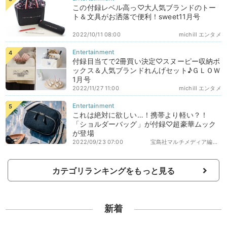
この付録レベル高っ♡大人気ブランドのトー
ト＆文具がお洒落で便利！sweet11月号
2022/10/11 08:00
michill エンタメ
付録目当てで2冊買い決定♡スヌーピー収納ボ
ックス＆人気ブランドれんげセット♪ＧＬＯＷ
1月号
2022/11/27 11:00
michill エンタメ
これは絶対に欲しい…！携帯より軽い？！
「ショルダーバッグ」が付録♡超豪華ムック
が登場
2022/09/23 07:00
宝島社マルチメディア編集部エディターズ
カテゴリランキングをもっと見る
新着