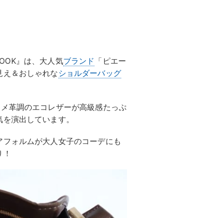
L BOOK』は、大人気
ブランド
「ピエー
見え＆おしゃれな
ショルダーバッグ
ヌメ革調のエコレザーが高級感たっぷ
気を演出しています。
アフォルムが大人女子のコーデにも
り！