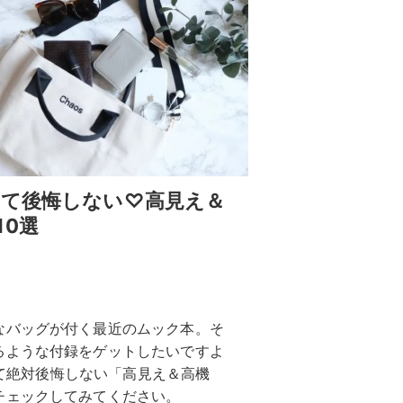
って後悔しない♡高見え＆
0選
なバッグが付く最近のムック本。そ
るような付録をゲットしたいですよ
いして絶対後悔しない「高見え＆高機
チェックしてみてください。