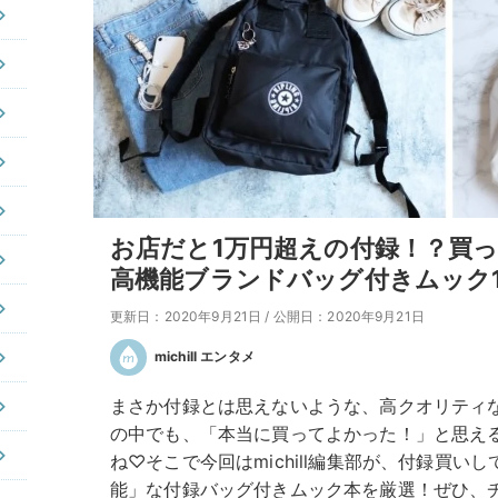
お店だと1万円超えの付録！？買
高機能ブランドバッグ付きムック1
更新日：2020年9月21日
/
公開日：2020年9月21日
michill エンタメ
まさか付録とは思えないような、高クオリティ
の中でも、「本当に買ってよかった！」と思え
ね♡そこで今回はmichill編集部が、付録買
能」な付録バッグ付きムック本を厳選！ぜひ、