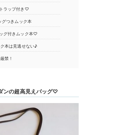
トラップ付き♡
ッグつきムック本
ッグ付きムック本♡
ク本は見逃せない♪
し厳禁！
ダンの超高見えバッグ♡