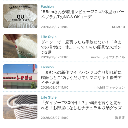
155cmさんが着用レビュー♡GUの体型カバー
ペプラムTのNG＆OKコーデ
2026/08/07 11:00
KOMUGI
ダイソーで一度買ったら手放せない！「今ま
での苦労は一体…」ってくらい優秀なスポン
ジ3選
2026/08/07 11:00
michill ライフスタイル
しまむらの新作ワイドパンツは売り切れ前に
確保しとこ♡はくだけでサマになる！優秀ア
イテム5選
2026/08/07 11:00
michill ファッション
「ダイソーで300円！？」値段を言うと驚か
れる！お部屋になじむナチュラル収納グッズ
2026/08/07 11:00
海原藍