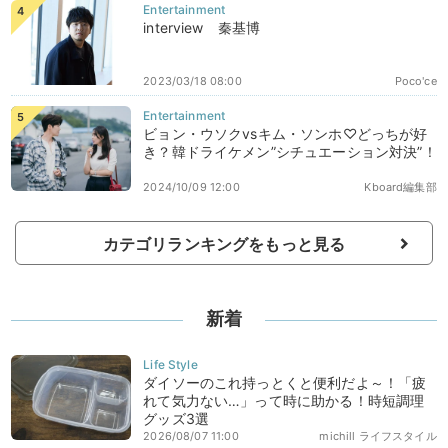
interview 秦基博
2023/03/18 08:00
Poco'ce
ビョン・ウソクvsキム・ソンホ♡どっちが好
き？韓ドライケメン”シチュエーション対決”！
2024/10/09 12:00
Kboard編集部
カテゴリランキングをもっと見る
新着
ダイソーのこれ持っとくと便利だよ～！「疲
れて気力ない…」って時に助かる！時短調理
グッズ3選
2026/08/07 11:00
michill ライフスタイル