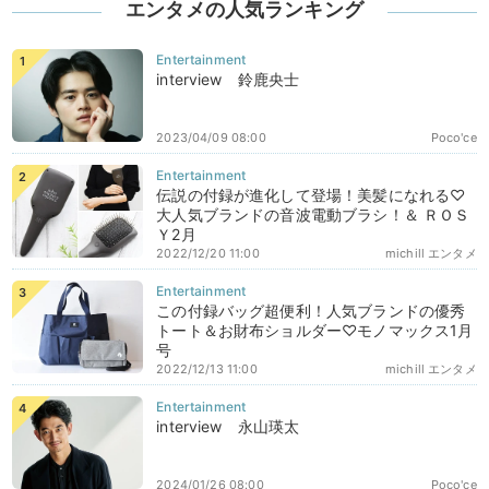
エンタメの人気ランキング
interview 鈴鹿央士
2023/04/09 08:00
Poco'ce
伝説の付録が進化して登場！美髪になれる♡
大人気ブランドの音波電動ブラシ！＆ ＲＯＳ
Ｙ2月
2022/12/20 11:00
michill エンタメ
この付録バッグ超便利！人気ブランドの優秀
トート＆お財布ショルダー♡モノマックス1月
号
2022/12/13 11:00
michill エンタメ
interview 永山瑛太
2024/01/26 08:00
Poco'ce