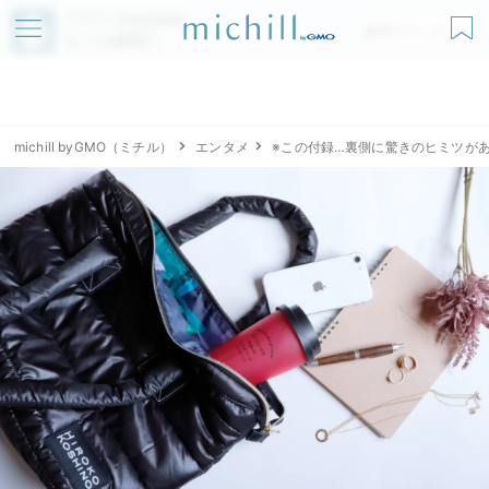
アプリでmichillが
無料ダウンロード
もっと便利に
michill byGMO（ミチル）
エンタメ
※この付録…裏側に驚きのヒミツが