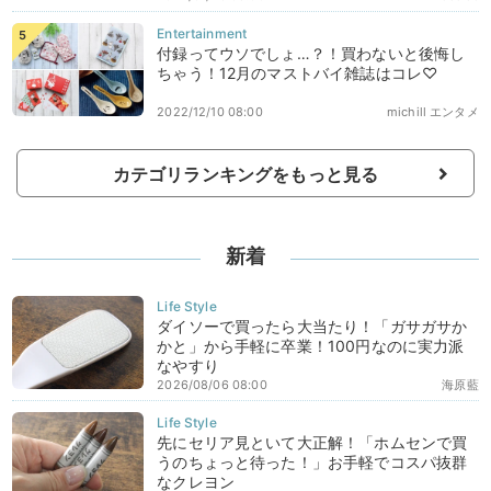
付録ってウソでしょ…？！買わないと後悔し
ちゃう！12月のマストバイ雑誌はコレ♡
2022/12/10 08:00
michill エンタメ
カテゴリランキングをもっと見る
新着
ダイソーで買ったら大当たり！「ガサガサか
かと」から手軽に卒業！100円なのに実力派
なやすり
2026/08/06 08:00
海原藍
先にセリア見といて大正解！「ホムセンで買
うのちょっと待った！」お手軽でコスパ抜群
なクレヨン