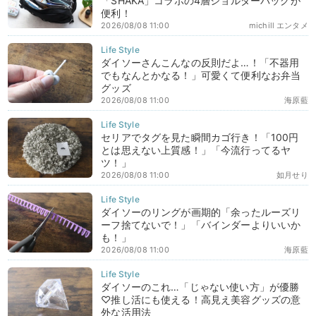
「SHAKA」コラボの4層ショルダーバッグが
便利！
2026/08/08 11:00
michill エンタメ
ダイソーさんこんなの反則だよ…！「不器用
でもなんとかなる！」可愛くて便利なお弁当
グッズ
2026/08/08 11:00
海原藍
セリアでタグを見た瞬間カゴ行き！「100円
とは思えない上質感！」「今流行ってるヤ
ツ！」
2026/08/08 11:00
如月せり
ダイソーのリングが画期的「余ったルーズリ
ーフ捨てないで！」「バインダーよりいいか
も！」
2026/08/08 11:00
海原藍
ダイソーのこれ…「じゃない使い方」が優勝
♡推し活にも使える！高見え美容グッズの意
外な活用法