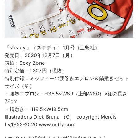
『steady.』（ステディ.）1月号（宝島社）
発売日：2020年12月7日（月）
表紙：Sexy Zone
特別定価：1,327円（税抜）
特別付録：ミッフィーの腰巻きエプロン＆鍋敷きセット
サイズ（約）
・腰巻エプロン：H35.5×W89（上部W80）×紐の長さ
76cm
・鍋敷き：H19.5×W19.5cm
Illustrations Dick Bruna （C） copyright Mercis
bv,1953-2020 www.miffy.com