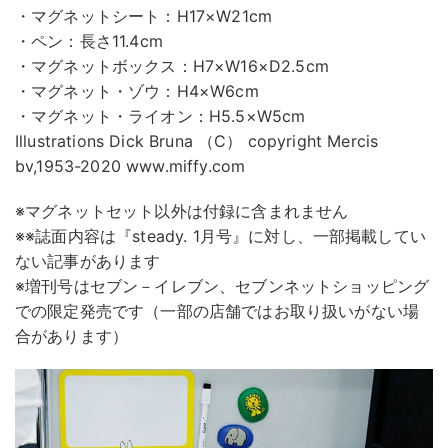
・マグネットシート：H17×W21cm
・ペン：長さ11.4cm
・マグネットボックス：H7×W16×D2.5cm
・マグネット・ゾウ：H4×W6cm
・マグネット・ライオン：H5.5×W5cm
Illustrations Dick Bruna （C） copyright Mercis
bv,1953-2020 www.miffy.com
※マグネットセット以外は付録に含まれません
※※誌面内容は『steady. 1月号』に対し、一部掲載してい
ない記事があります
※増刊号はセブン－イレブン、セブンネットショッピング
での限定発売です（一部の店舗ではお取り扱いがない場
合があります）