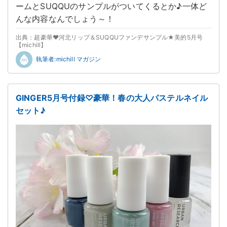
ームとSUQQUのサンプルがついてくるとか♪一体ど
んな内容なんでしょう～！
出典：超豪華♥河北リップ＆SUQQUファンデサンプル★美的5月号
【michill】
執筆者:michill マガジン
GINGER5月号付録♡豪華！春の大人パステルネイル
セット♪