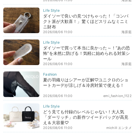
ダイソーで良いの見つけちゃった！「コンパ
クト派が大歓喜！」驚くほどスリムなミニミ
ニ財布
2026/08/06 11:00
海原藍
ダイソーで買って本当に良かった～！“あの恐
怖”を未然に防げる！気軽に始められる対策シ
ール
2026/08/06 11:00
海原藍
夏の羽織りはシアーが正解♡ユニクロのショ
ートカーデが涼しげ＆冷房対策で使える！
2026/08/06 11:00
emi_fashion_1122
どう見ても付録のレベルじゃない！大人気
「ダーリッチ」の新作ツイードバッグが高見
え＆大容量♡
2026/08/06 11:00
michill エンタメ