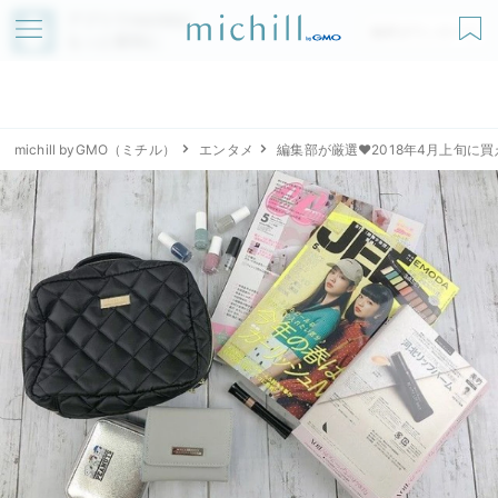
アプリでmichillが
無料ダウンロード
もっと便利に
michill byGMO（ミチル）
エンタメ
編集部が厳選♥2018年4月上旬に買