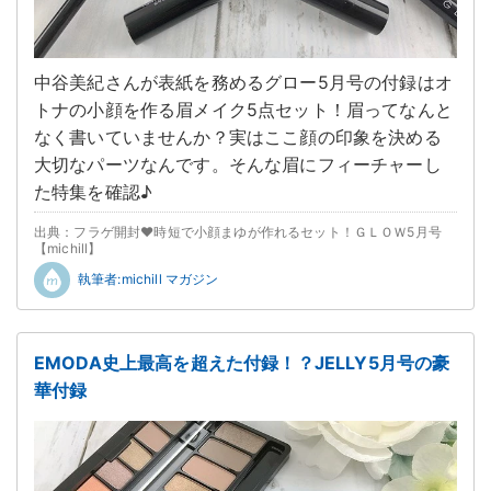
中谷美紀さんが表紙を務めるグロー5月号の付録はオ
トナの小顔を作る眉メイク5点セット！眉ってなんと
なく書いていませんか？実はここ顔の印象を決める
大切なパーツなんです。そんな眉にフィーチャーし
た特集を確認♪
出典：フラゲ開封♥時短で小顔まゆが作れるセット！ＧＬＯＷ5月号
【michill】
執筆者:michill マガジン
EMODA史上最高を超えた付録！？JELLY5月号の豪
華付録