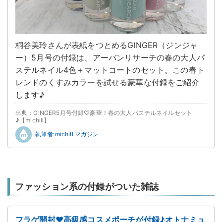
桐谷美玲さんが表紙をつとめるGINGER（ジンジャ
ー）5月号の付録は、アーバンリサーチの春の大人パ
ステルネイル4色＋マットコートのセット。この春ト
レンドのくすみカラーを試せる豪華な付録をご紹介
します♪
出典：GINGER5月号付録♡豪華！春の大人パステルネイルセット
♪【michill】
執筆者:michill マガジン
ファッション系の付録がついた雑誌
フラゲ開封♥高級感コスメポーチが付録♪オトナミュ