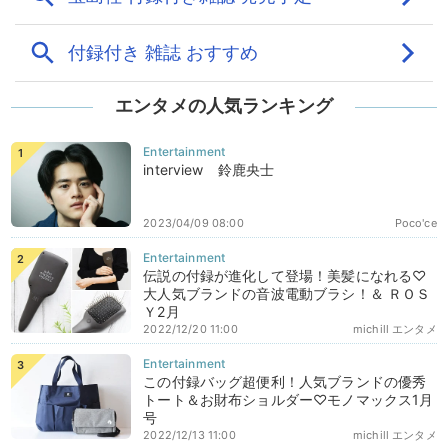
エンタメの人気ランキング
interview 鈴鹿央士
2023/04/09 08:00
Poco'ce
伝説の付録が進化して登場！美髪になれる♡
大人気ブランドの音波電動ブラシ！＆ ＲＯＳ
Ｙ2月
2022/12/20 11:00
michill エンタメ
この付録バッグ超便利！人気ブランドの優秀
トート＆お財布ショルダー♡モノマックス1月
号
2022/12/13 11:00
michill エンタメ