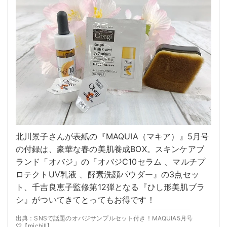
北川景子さんが表紙の『MAQUIA（マキア）』5月号
の付録は、豪華な春の美肌養成BOX。スキンケアブ
ランド「オバジ」の『オバジC10セラム 、マルチプ
ロテクトUV乳液 、酵素洗顔パウダー』の3点セッ
ト、千吉良恵子監修第12弾となる『ひし形美肌ブラ
シ』がついてきてとってもお得です！
出典：SNSで話題のオバジサンプルセット付き！MAQUIA5月号
♡【michill】