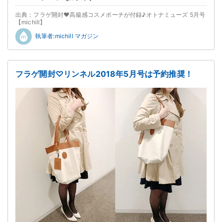
出典：フラゲ開封♥高級感コスメポーチが付録♪オトナミューズ 5月号
【michill】
執筆者:michill マガジン
フラゲ開封♡リンネル2018年5月号は予約推奨！