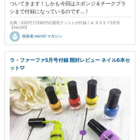
ついてきます！しかも今回はスポンジ＆チークブラ
シまで付録になっているのです…！
出典：920円で1280円の眉毛ティントが付録！＆ ＲＯＳＹ5月号
【michill】
執筆者:michill マガジン
ラ・ファーファ5月号付録 開封レビュー ネイル6本セ
ット♡