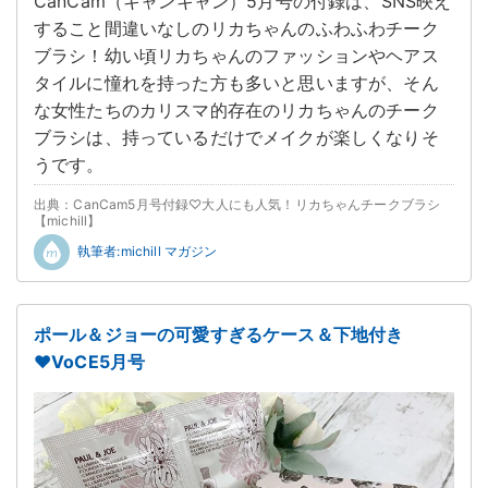
CanCam（キャンキャン）5月号の付録は、SNS映え
すること間違いなしのリカちゃんのふわふわチーク
ブラシ！幼い頃リカちゃんのファッションやヘアス
タイルに憧れを持った方も多いと思いますが、そん
な女性たちのカリスマ的存在のリカちゃんのチーク
ブラシは、持っているだけでメイクが楽しくなりそ
うです。
出典：CanCam5月号付録♡大人にも人気！リカちゃんチークブラシ
【michill】
執筆者:michill マガジン
ポール＆ジョーの可愛すぎるケース＆下地付き
♥VoCE5月号