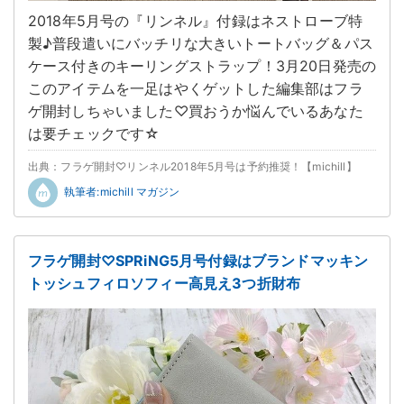
2018年5月号の『リンネル』付録はネストローブ特
製♪普段遣いにバッチリな大きいトートバッグ＆パス
ケース付きのキーリングストラップ！3月20日発売の
このアイテムを一足はやくゲットした編集部はフラ
ゲ開封しちゃいました♡買おうか悩んでいるあなた
は要チェックです☆
出典：フラゲ開封♡リンネル2018年5月号は予約推奨！【michill】
執筆者:michill マガジン
フラゲ開封♡SPRiNG5月号付録はブランドマッキン
トッシュフィロソフィー高見え3つ折財布