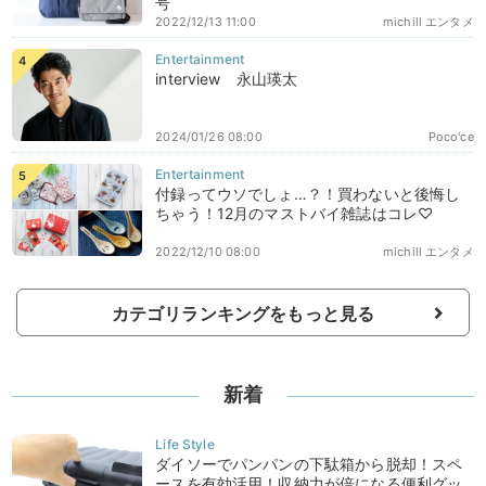
号
2022/12/13 11:00
michill エンタメ
interview 永山瑛太
2024/01/26 08:00
Poco'ce
付録ってウソでしょ…？！買わないと後悔し
ちゃう！12月のマストバイ雑誌はコレ♡
2022/12/10 08:00
michill エンタメ
カテゴリランキングをもっと見る
新着
ダイソーでパンパンの下駄箱から脱却！スペ
ースを有効活用！収納力が倍になる便利グッ