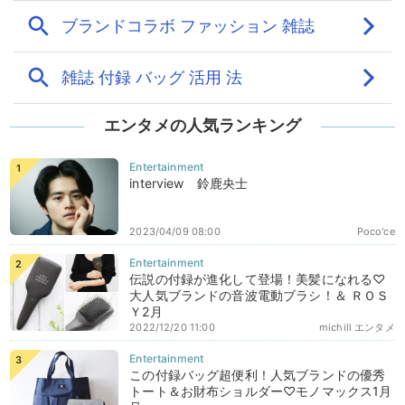
エンタメの人気ランキング
interview 鈴鹿央士
2023/04/09 08:00
Poco'ce
伝説の付録が進化して登場！美髪になれる♡
大人気ブランドの音波電動ブラシ！＆ ＲＯＳ
Ｙ2月
2022/12/20 11:00
michill エンタメ
この付録バッグ超便利！人気ブランドの優秀
トート＆お財布ショルダー♡モノマックス1月