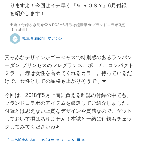
りますよ！今回はイチ早く『＆ ＲＯＳＹ』6月付録
を紹介します！
出典：付録さき見せ♡＆ROSY6月号は超豪華☆ブランドコラボ3点
【michill】
執筆者:michill マガジン
真っ赤なデザインがゴージャスで特別感のあるランバン
モダン プリンセスのフレグランス、ポーチ、コンパクト
ミラー。赤は女性を高めてくれるカラー。持っているだ
けで、女性としての品格も上がりそうです☆
今回は、2018年5月上旬に買える雑誌の付録の中でも、
ブランドコラボのアイテムを厳選してご紹介しました。
付録とは思えない上質なデザインや質感なので、ゲット
しておいて損はありません！本誌と一緒に付録もチェッ
クしてみてくださいね♪
「＃雑誌付録」の記事をもっと見る