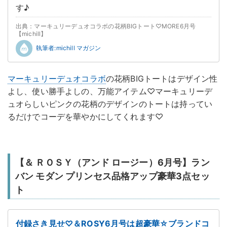
す♪
出典：マーキュリーデュオコラボの花柄BIGトート♡MORE6月号
【michill】
執筆者:michill マガジン
マーキュリーデュオ
コラボ
の花柄BIGトートはデザイン性
よし、使い勝手よしの、万能アイテム♡マーキュリーデ
ュオらしいピンクの花柄のデザインのトートは持ってい
るだけでコーデを華やかにしてくれます♡
【＆ ＲＯＳＹ（アンド ロージー）6月号】ラン
バン モダン プリンセス品格アップ豪華3点セッ
ト
付録さき見せ♡＆ROSY6月号は超豪華☆ブランドコ