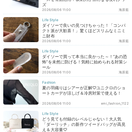
ズ
2026/08/06 11:00
海原藍
ダイソーで良いの見つけちゃった！「コンパ
クト派が大歓喜！」驚くほどスリムなミニミ
ニ財布
2026/08/06 11:00
海原藍
ダイソーで買って本当に良かった～！“あの恐
怖”を未然に防げる！気軽に始められる対策シ
ール
2026/08/06 11:00
海原藍
夏の羽織りはシアーが正解♡ユニクロのショ
ートカーデが涼しげ＆冷房対策で使える！
2026/08/06 11:00
emi_fashion_1122
どう見ても付録のレベルじゃない！大人気
「ダーリッチ」の新作ツイードバッグが高見
え＆大容量♡