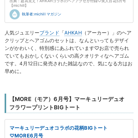
出典：超高見え！AHKAHコラボのヘアアクセが付録♡美人百花5月号
【michill】
執筆者:michill マガジン
人気ジュエリー
ブランド
「
AHKAH
（アーカー）」のヘア
クリップとヘアゴムのセットは、なんといってもデザイ
ンがかわいく、特別感にあふれています♡お店で売られ
ていてもおかしくないくらいの高クオリティなヘアゴム
です。4月12日に発売された雑誌なので、気になる方はお
早めに。
【MORE（モア）6月号】マーキュリーデュオ
フラワープリントBIGトート
マーキュリーデュオコラボの花柄BIGトート
♡MORE6月号