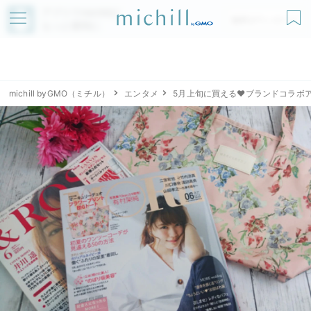
アプリでmichillが
無料ダウンロード
もっと便利に
michill byGMO（ミチル）
エンタメ
5月上旬に買える♥ブランドコラボ