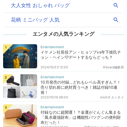
エンタメの人気ランキング
イケメン社長役アン・ヒョソプvs年下彼氏チ
ョン・ヘイン♡デートするならどっち？
2024/10/23 12:00
Kboard編集部
10月発売の付録…どれもレベル高すぎん？！
売り切れ前に絶対買うべき！雑誌付録10連
発！
2022/10/16 08:00
michill エンタメ
付録なのに超開運！？金運がぐんぐん集まる
「風水最強財布」は機能性バツグンの便利財
布だった！