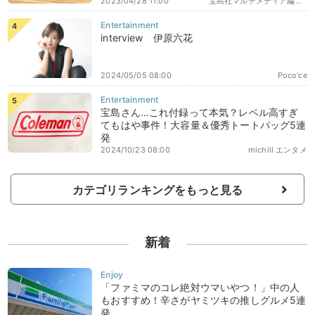
2023/04/28 11:00
宝島社マルチメディア編集部エディターズ
interview 伊原六花
2024/05/05 08:00
Poco'ce
宝島さん…これ付録って本気？レベル高すぎ
てもはや事件！大容量＆優秀トートバッグ5連
発
2024/10/23 08:00
michill エンタメ
カテゴリランキングをもっと見る
新着
「ファミマのコレ絶対ウマいやつ！」中の人
もおすすめ！辛さがヤミツキの推しグルメ5連
発