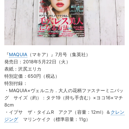
『
MAQUIA
（マキア）』7月号（集英社）
発売日：2018年5月22日（火）
表紙：沢尻エリカ
特別定価：650円（税込）
特別付録：
・MAQUIA×ヴェルニカ．大人の花柄ファスナーミニバッ
グ サイズ（約）：タテ19（持ち手含む）×ヨコ16×マチ
8cm
・イプサ ザ・タイムR アクア（容量：12ml）＆
クレン
ジング
マリンケイク（標準容量：11g）