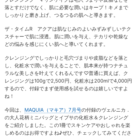
落とすだけでなく、肌に必要な潤いはキープ！キメまで
しっかりと磨き上げ、つるつるの肌へと導きます。
ザ・タイムR アクアは肌なじみのよいみずみずしいテク
スチャーで肌に浸透。肌に潤いを与え、テカリや乾燥な
どの悩みを感じにくい肌へと導いてくれます。
クレンジングでしっかりと毛穴づまりや皮脂などを落と
し、化粧水で潤いを与えることで、肌本来が持つナチュ
ラルな美しさを叶えてくれるんです♡普通に買えば、ク
レンジングは100gで2,500円、化粧水は200mlで4,000円
するので、付録でまず使用感を試せるのは嬉しいですよ
ね！
今回は、
MAQUIA（マキア）7月号
の付録のヴェルニカ．
の大人花柄ミニバッグとイプサの化粧水＆クレンジング
をご紹介しました。この1冊でスキンケアやおしゃれを楽
しめるのはお得ですよね♪ぜひ、チェックしてみてくださ