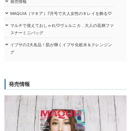
発売情報
MAQUIA（マキア）7月号で大人女性のキレイを飾る♡
マルチで使えておしゃれ♡ヴェルニカ．大人の花柄ファ
スナーミニバッグ
イプサの2大名品！肌が輝くイプサ化粧水＆クレンジン
グ
発売情報