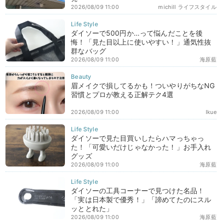
2026/08/09 11:00
michill ライフスタイル
ダイソーで500円か…って悩んだことを後
悔！「見た目以上に使いやすい！」通気性抜
群なバッグ
2026/08/09 11:00
海原藍
眉メイクで損してるかも！ついやりがちなNG
習慣とプロが教える正解テク4選
2026/08/09 11:00
Ikue
ダイソーで見た目買いしたらハマっちゃっ
た！「可愛いだけじゃなかった！」お手入れ
グッズ
2026/08/09 11:00
海原藍
ダイソーの工具コーナーで見つけた名品！
「実は日本製で優秀！」「諦めてたのにスル
ッととれた」
2026/08/09 11:00
海原藍