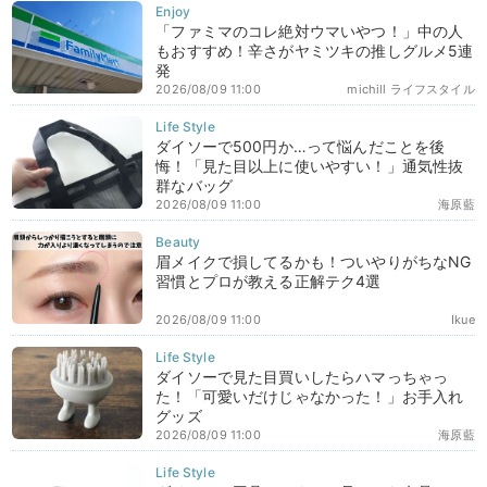
「ファミマのコレ絶対ウマいやつ！」中の人
もおすすめ！辛さがヤミツキの推しグルメ5連
発
2026/08/09 11:00
michill ライフスタイル
ダイソーで500円か…って悩んだことを後
悔！「見た目以上に使いやすい！」通気性抜
群なバッグ
2026/08/09 11:00
海原藍
眉メイクで損してるかも！ついやりがちなNG
習慣とプロが教える正解テク4選
2026/08/09 11:00
Ikue
ダイソーで見た目買いしたらハマっちゃっ
た！「可愛いだけじゃなかった！」お手入れ
グッズ
2026/08/09 11:00
海原藍