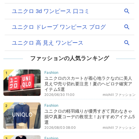
ファッションの人気ランキング
ユニクロのスカートが着心地ラクなのに美人
見え♡売り切れ要注意！夏のヘビロテ確実ア
イテム5選
2026/06/30 11:00
michill ファッション
ユニクロの軽羽織りが優秀すぎて買わなきゃ
損♡真夏コーデの救世主！おすすめアイテム5
選
2026/08/03 08:00
michill ファッション