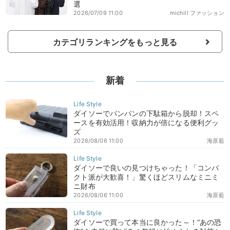
選
2026/07/09 11:00
michill ファッション
カテゴリランキングをもっと見る
新着
ダイソーでパンパンの下駄箱から脱却！スペ
ースを有効活用！収納力が倍になる便利グッ
ズ
2026/08/06 11:00
海原藍
ダイソーで良いの見つけちゃった！「コンパ
クト派が大歓喜！」驚くほどスリムなミニミ
ニ財布
2026/08/06 11:00
海原藍
ダイソーで買って本当に良かった～！“あの恐