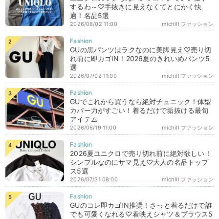
するわ～♡手抜きに見えなくてとにかく快
適！名品5選
2026/08/02 11:00
michill ファッション
GUの黒パンツはラクなのに美脚見え♡売り切
れ前に即カゴIN！2026夏のきれいめパンツ5
選
2026/07/02 11:00
michill ファッション
GUでこれから買うなら絶対チュニック！体型
カバー力がすごい！着るだけで垢抜ける最旬
アイテム
2026/06/19 11:00
michill ファッション
2026夏ユニクロで売り切れ前に絶対欲しい！
シンプルなのにサマ見え♡大人の名品トップ
ス5選
2026/07/31 08:00
michill ファッション
GUのコレ即カゴIN推奨！さっと着るだけで誰
でも可愛くなれる♡着映えシャツ＆ブラウス5