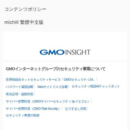
コンテンツポリシー
michill 繁體中文版
GMOインターネットグループのセキュリティ事業について
世界初総合ネットセキュリティサービス「GMOセキュリティ24」
セキュリティ相談AIチャットボット
パスワード漏洩診断
Webサイトリスク診断
実在証明・盗聴対策
サイバー攻撃対策（GMOサイバーセキュリティ byイエラエ）
サイバー攻撃対策（GMO Flatt Security）
なりすまし対策
セキュリティ事業の軌跡