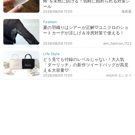
怖”を未然に防げる！気軽に始められる対策シ
ール
2026/08/06 11:00
海原藍
夏の羽織りはシアーが正解♡ユニクロのショ
ートカーデが涼しげ＆冷房対策で使える！
2026/08/06 11:00
emi_fashion_1122
どう見ても付録のレベルじゃない！大人気
「ダーリッチ」の新作ツイードバッグが高見
え＆大容量♡
2026/08/06 11:00
michill エンタメ