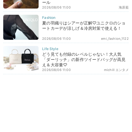
ール
2026/08/06 11:00
海原藍
夏の羽織りはシアーが正解♡ユニクロのショ
ートカーデが涼しげ＆冷房対策で使える！
2026/08/06 11:00
emi_fashion_1122
どう見ても付録のレベルじゃない！大人気
「ダーリッチ」の新作ツイードバッグが高見
え＆大容量♡
2026/08/06 11:00
michill エンタメ