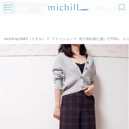
アプリでmichillが
無料ダウンロード
もっと便利に
michill byGMO（ミチル）
ファッション
売り切れ前に急いで♡GU、ユ