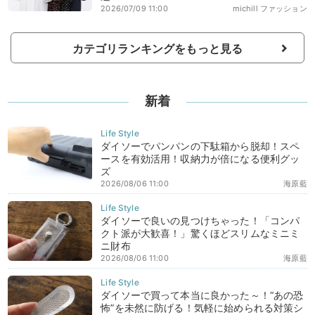
2026/07/09 11:00
michill ファッション
カテゴリランキングをもっと見る
新着
ダイソーでパンパンの下駄箱から脱却！スペ
ースを有効活用！収納力が倍になる便利グッ
ズ
2026/08/06 11:00
海原藍
ダイソーで良いの見つけちゃった！「コンパ
クト派が大歓喜！」驚くほどスリムなミニミ
ニ財布
2026/08/06 11:00
海原藍
ダイソーで買って本当に良かった～！“あの恐
怖”を未然に防げる！気軽に始められる対策シ