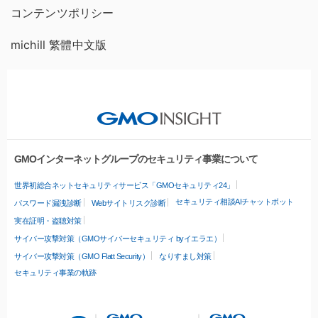
コンテンツポリシー
michill 繁體中文版
GMOインターネットグループのセキュリティ事業について
世界初総合ネットセキュリティサービス「GMOセキュリティ24」
セキュリティ相談AIチャットボット
パスワード漏洩診断
Webサイトリスク診断
実在証明・盗聴対策
サイバー攻撃対策（GMOサイバーセキュリティ byイエラエ）
サイバー攻撃対策（GMO Flatt Security）
なりすまし対策
セキュリティ事業の軌跡