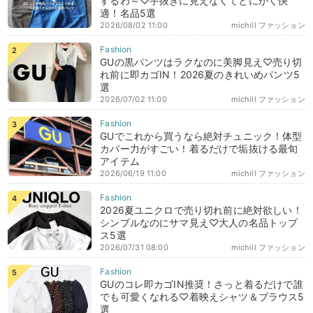
するわ～♡手抜きに見えなくてとにかく快
適！名品5選
2026/08/02 11:00
michill ファッション
GUの黒パンツはラクなのに美脚見え♡売り切
れ前に即カゴIN！2026夏のきれいめパンツ5
選
2026/07/02 11:00
michill ファッション
GUでこれから買うなら絶対チュニック！体型
カバー力がすごい！着るだけで垢抜ける最旬
アイテム
2026/06/19 11:00
michill ファッション
2026夏ユニクロで売り切れ前に絶対欲しい！
シンプルなのにサマ見え♡大人の名品トップ
ス5選
2026/07/31 08:00
michill ファッション
GUのコレ即カゴIN推奨！さっと着るだけで誰
でも可愛くなれる♡着映えシャツ＆ブラウス5
選