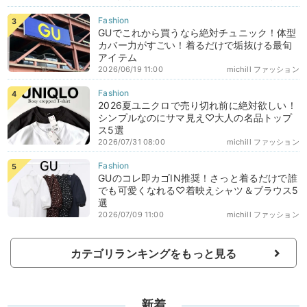
GUでこれから買うなら絶対チュニック！体型
カバー力がすごい！着るだけで垢抜ける最旬
アイテム
2026/06/19 11:00
michill ファッション
2026夏ユニクロで売り切れ前に絶対欲しい！
シンプルなのにサマ見え♡大人の名品トップ
ス5選
2026/07/31 08:00
michill ファッション
GUのコレ即カゴIN推奨！さっと着るだけで誰
でも可愛くなれる♡着映えシャツ＆ブラウス5
選
2026/07/09 11:00
michill ファッション
カテゴリランキングをもっと見る
新着