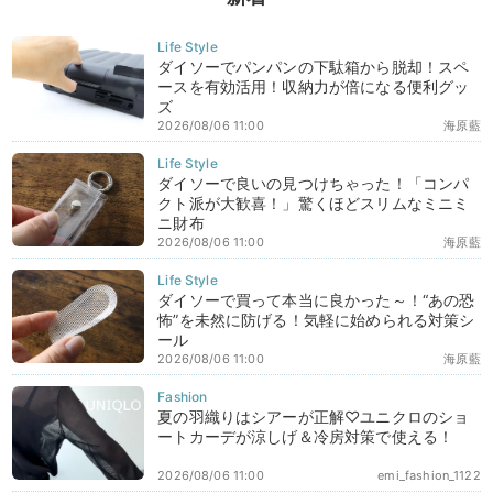
ダイソーでパンパンの下駄箱から脱却！スペ
ースを有効活用！収納力が倍になる便利グッ
ズ
2026/08/06 11:00
海原藍
ダイソーで良いの見つけちゃった！「コンパ
クト派が大歓喜！」驚くほどスリムなミニミ
ニ財布
2026/08/06 11:00
海原藍
ダイソーで買って本当に良かった～！“あの恐
怖”を未然に防げる！気軽に始められる対策シ
ール
2026/08/06 11:00
海原藍
夏の羽織りはシアーが正解♡ユニクロのショ
ートカーデが涼しげ＆冷房対策で使える！
2026/08/06 11:00
emi_fashion_1122