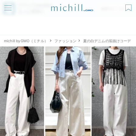
アプリでmichillが
無料ダウンロード
もっと便利に
michill byGMO（ミチル）
ファッション
夏の白デニムの垢抜けコーデ