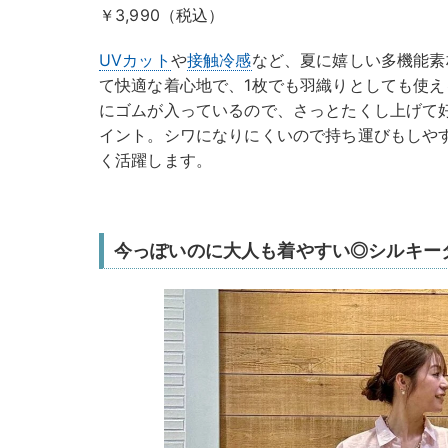
￥3,990（税込）
UVカット
や
接触冷感
など、夏に嬉しい多機能素
て快適な着心地で、1枚でも羽織りとしても使
にゴムが入っているので、さっとたくし上げて
イント。シワになりにくいので持ち運びもしや
く活躍します。
今っぽいのに大人も着やすい◎シルキー