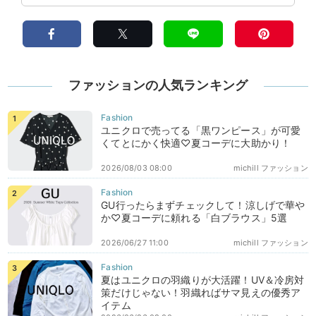
ファッションの人気ランキング
ユニクロで売ってる「黒ワンピース」が可愛
くてとにかく快適♡夏コーデに大助かり！
2026/08/03 08:00
michill ファッション
GU行ったらまずチェックして！涼しげで華や
か♡夏コーデに頼れる「白ブラウス」5選
2026/06/27 11:00
michill ファッション
夏はユニクロの羽織りが大活躍！UV＆冷房対
策だけじゃない！羽織ればサマ見えの優秀ア
イテム