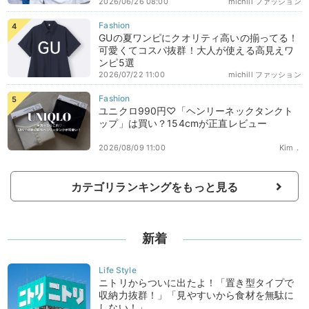
2026/06/26 08:00
michill ファッション
GUの夏ワンピにクオリティ高いの揃ってる！
可愛くてコスパ抜群！大人が使える高見えワ
ンピ5選
2026/07/22 11:00
michill ファッション
ユニクロ990円♡「ヘンリーネックタンクト
ップ」は買い？154cmが正直レビュー
2026/08/09 11:00
Kim．
カテゴリランキングをもっと見る
新着
ニトリからついに出たよ！「置き型タイプで
収納力抜群！」「見やすいから食材を無駄に
しない！」