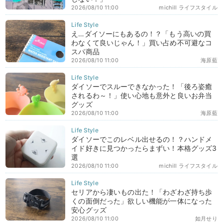
2026/08/10 11:00
michill ライフスタイル
え…ダイソーにもあるの！？「もう高いの買
わなくて良いじゃん！」買い占め不可避なコ
スパ商品
2026/08/10 11:00
海原藍
ダイソーでスルーできなかった！「後ろ姿癒
されるわ～！」使い心地も意外と良いお弁当
グッズ
2026/08/10 11:00
海原藍
ダイソーでこのレベル出せるの！？ハンドメ
イド好きに見つかったらまずい！本格グッズ3
選
2026/08/10 11:00
michill ライフスタイル
セリアから凄いもの出た！「わざわざ持ち歩
くの面倒だった」欲しい機能が一体になった
安心グッズ
2026/08/10 11:00
如月せり