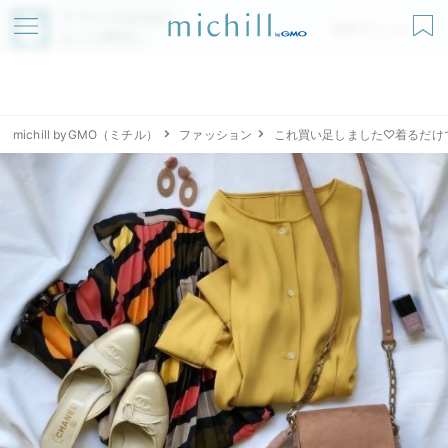
アプリでmichillが
無料ダウンロード
もっと便利に
michill byGMO（ミチル）
ファッション
これ買い足しました♡着るだけ