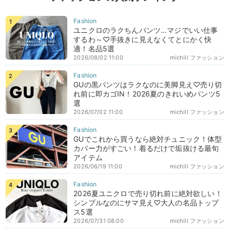
ユニクロのラクちんパンツ…マジでいい仕事
するわ～♡手抜きに見えなくてとにかく快
適！名品5選
2026/08/02 11:00
michill ファッション
GUの黒パンツはラクなのに美脚見え♡売り切
れ前に即カゴIN！2026夏のきれいめパンツ5
選
2026/07/02 11:00
michill ファッション
GUでこれから買うなら絶対チュニック！体型
カバー力がすごい！着るだけで垢抜ける最旬
アイテム
2026/06/19 11:00
michill ファッション
2026夏ユニクロで売り切れ前に絶対欲しい！
シンプルなのにサマ見え♡大人の名品トップ
ス5選
2026/07/31 08:00
michill ファッション