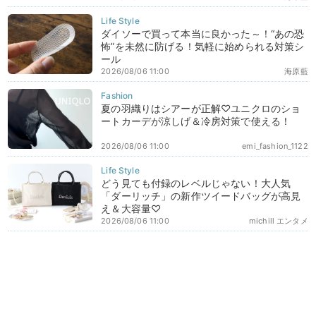
ダイソーで買って本当に良かった～！“あの恐
怖”を未然に防げる！気軽に始められる対策シ
ール
2026/08/06 11:00
海原藍
夏の羽織りはシアーが正解♡ユニクロのショ
ートカーデが涼しげ＆冷房対策で使える！
2026/08/06 11:00
emi_fashion_1122
どう見ても付録のレベルじゃない！大人気
「ダーリッチ」の新作ツイードバッグが高見
え＆大容量♡
2026/08/06 11:00
michill エンタメ