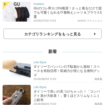
GUのコレ即カゴIN推奨！さっと着るだけで誰
でも可愛くなれる♡着映えシャツ＆ブラウス5
選
2026/07/09 11:00
michill ファッション
カテゴリランキングをもっと見る
新着
ダイソーでパンパンの下駄箱から脱却！スペ
ースを有効活用！収納力が倍になる便利グッ
ズ
2026/08/06 11:00
海原藍
ダイソーで良いの見つけちゃった！「コンパ
クト派が大歓喜！」驚くほどスリムなミニミ
ニ財布
2026/08/06 11:00
海原藍