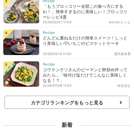
「もうブロッコリー全部この食べ方にする
わ！」簡単すぎるのに美味しい！ブロッコリ
ーレシピ4選
2026/02/07 11:00
michill レシピ
どんどん重ねるだけの簡単スイーツ！しっと
り美味しい♡いちごのビスケットケーキ
2026/03/14 11:00
茂木奈央美
コウケンテツさんのピーマンと卵炒め作って
みたら…「味付け塩だけでこんなに美味しく
なる！？」
2026/07/08 11:00
ゆきぼむ
カテゴリランキングをもっと見る
新着