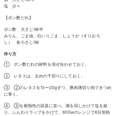
塩 少々
【ポン酢だれ】
ポン酢 大さじ1杯半
みりん、ごま油、白いりごま、しょうが（すりおろ
し） 各小さじ1杯
作り方
① ポン酢だれの材料を混ぜ合わせておく。
② レタスは、太めの千切りにしておく。
③ ②のレタスを15〜20gずつ、豚肉薄切り肉できつめ
に巻く。
④ ③を耐熱性の容器に並べ、酒を回しかけて塩を振
り、ふんわりラップをかけて、600wのレンジで6分加熱