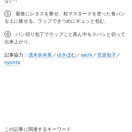
ない！
⑤ 最後にレタスを乗せ、粒マスタードを塗った食パン
を上に被せる。ラップできつめにギュッと包む。
⑥ パン切り包丁でラップごと真ん中をスパッと切って
出来上がり。
記事協力：
茂木奈央美
／
ゆきぼむ
／
sachi
／
笠原知子
／
nyonta
この記事に関連するキーワード