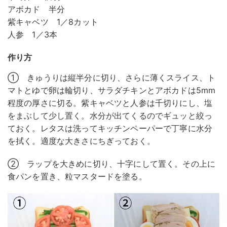
アボカド 半分
紫キャベツ 1／8カット
人参 1／3本
作り方
① きゅうりは縦半分に切り、さらに薄くスライス、ト
マトとゆで卵は輪切り、サラダチキンとアボカドは5mm
程度の厚さに切る。紫キャベツと人参は千切りにし、塩
をまぶして少し置く。水分が出てくるのでギュッと絞っ
ておく。レタスは洗ってキッチンペーパーで丁寧に水分
を拭く。適度な大きさにちぎっておく。
② ラップを大きめに切り、十字にして置く。その上に
食パンを置き、粒マスタードを塗る。