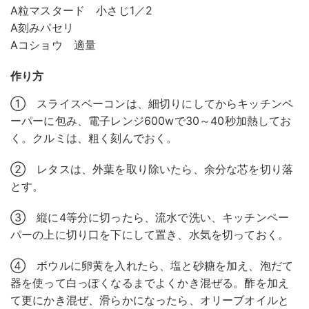
A粒マスタード 小さじ1／2
A刻みパセリ
Aコショウ 適量
作り方
① スライスベーコンは、細切りにしてからキッチンペ
ーパーに包み、電子レンジ600wで30～40秒加熱してお
く。クルミは、粗く刻んでおく。
② レタスは、外葉を取り除いたら、余分な芯を切り落
とす。
③ 縦に4等分に切ったら、流水で洗い、キッチンペー
パーの上に切り口を下にして置き、水気を切っておく。
④ ボウルに卵黄を入れたら、塩と砂糖を加え、泡だて
器を使って白っぽくなるまでよくかき混ぜる。酢を加え
て更にかき混ぜ、滑らかになったら、オリーブオイルと