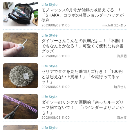
モノマックス9月号が付録の域超えてる…！
「SHAKA」コラボの4層ショルダーバッグが
便利！
2026/08/08 11:00
michill エンタメ
ダイソーさんこんなの反則だよ…！「不器用
でもなんとかなる！」可愛くて便利なお弁当
グッズ
2026/08/08 11:00
海原藍
セリアでタグを見た瞬間カゴ行き！「100円
とは思えない上質感！」「今流行ってるヤ
ツ！」
2026/08/08 11:00
如月せり
ダイソーのリングが画期的「余ったルーズリ
ーフ捨てないで！」「バインダーよりいいか
も！」
2026/08/08 11:00
海原藍