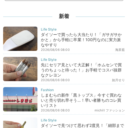
新着
ダイソーで買ったら大当たり！「ガサガサか
かと」から手軽に卒業！100円なのに実力派
なやすり
2026/08/06 08:00
海原藍
先にセリア見といて大正解！「ホムセンで買
うのちょっと待った！」お手軽でコスパ抜群
なクレヨン
2026/08/06 08:00
如月せり
しまむらの新作「黒トップス」今すぐ買わな
いと売り切れ早そう…！早い者勝ちのコレ買
いリスト
2026/08/06 08:00
michill ファッション
ダイソーで見つけて思わず2度見！「細部まで