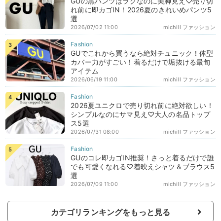
GUの黒パンツはラクなのに美脚見え♡売り切
れ前に即カゴIN！2026夏のきれいめパンツ5
選
2026/07/02 11:00
michill ファッション
GUでこれから買うなら絶対チュニック！体型
カバー力がすごい！着るだけで垢抜ける最旬
アイテム
2026/06/19 11:00
michill ファッション
2026夏ユニクロで売り切れ前に絶対欲しい！
シンプルなのにサマ見え♡大人の名品トップ
ス5選
2026/07/31 08:00
michill ファッション
GUのコレ即カゴIN推奨！さっと着るだけで誰
でも可愛くなれる♡着映えシャツ＆ブラウス5
選
2026/07/09 11:00
michill ファッション
カテゴリランキングをもっと見る