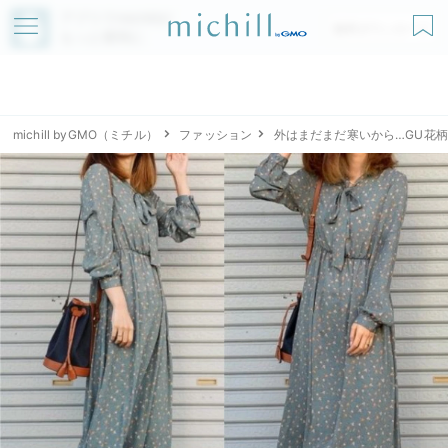
アプリでmichillが
無料ダウンロード
もっと便利に
michill byGMO（ミチル）
ファッション
外はまだまだ寒いから…GU花