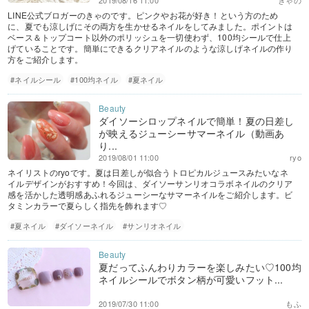
2019/08/16 11:00
きゃの
LINE公式ブロガーのきゃのです。ピンクやお花が好き！という方のため
に、夏でも涼しげにその両方を生かせるネイルをしてみました。ポイントは
ベース＆トップコート以外のポリッシュを一切使わず、100均シールで仕上
げていることです。簡単にできるクリアネイルのような涼しげネイルの作り
方をご紹介します。
#ネイルシール
#100均ネイル
#夏ネイル
ダイソーシロップネイルで簡単！夏の日差し
が映えるジューシーサマーネイル（動画あ
り...
2019/08/01 11:00
ryo
ネイリストのryoです。夏は日差しが似合うトロピカルジュースみたいなネ
イルデザインがおすすめ！今回は、ダイソーサンリオコラボネイルのクリア
感を活かした透明感あふれるジューシーなサマーネイルをご紹介します。ビ
タミンカラーで夏らしく指先を飾れます♡
#夏ネイル
#ダイソーネイル
#サンリオネイル
夏だってふんわりカラーを楽しみたい♡100均
ネイルシールでボタン柄が可愛いフット...
2019/07/30 11:00
もふ