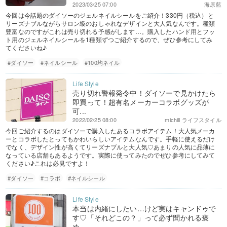
2023/03/25 07:00
海原藍
今回は今話題のダイソーのジェルネイルシールをご紹介！330円（税込）と
リーズナブルながらサロン級のおしゃれなデザインと大人気なんです。種類
豊富なのですがこれは売り切れる予感がします…。購入したハンド用とフッ
ト用のジェルネイルシールを1種類ずつご紹介するので、ぜひ参考にしてみ
てくださいね♪
#ダイソー
#ネイルシール
#100均ネイル
売り切れ警報発令中！ダイソーで見かけたら
即買って！超有名メーカーコラボグッズが
可...
2022/02/25 08:00
michill ライフスタイル
今回ご紹介するのはダイソーで購入したあるコラボアイテム！大人気メーカ
ーとコラボしたとってもかわいらしいアイテムなんです。手軽に使えるだけ
でなく、デザイン性が高くてリーズナブルと大人気♡あまりの人気に品薄に
なっている店舗もあるようです。実際に使ってみたのでぜひ参考にしてみて
ください♪これは必見ですよ！
#ダイソー
#コラボ
#ネイルシール
本当は内緒にしたい…けど実はキャンドゥで
す♡「それどこの？」って必ず聞かれる褒
め...