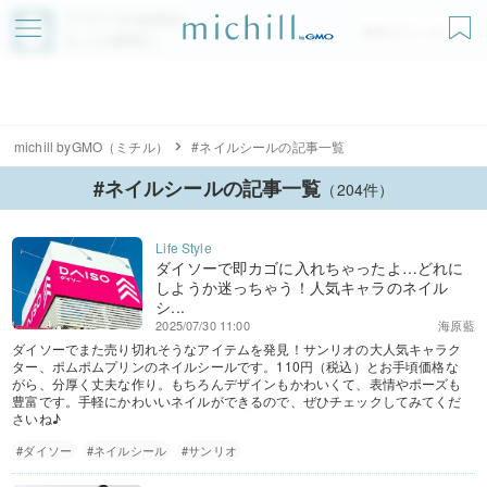
アプリでmichillが
無料ダウンロード
もっと便利に
michill byGMO（ミチル）
#ネイルシールの記事一覧
#ネイルシールの記事一覧
（204件）
ダイソーで即カゴに入れちゃったよ…どれに
しようか迷っちゃう！人気キャラのネイル
シ...
2025/07/30 11:00
海原藍
ダイソーでまた売り切れそうなアイテムを発見！サンリオの大人気キャラク
ター、ポムポムプリンのネイルシールです。110円（税込）とお手頃価格な
がら、分厚く丈夫な作り。もちろんデザインもかわいくて、表情やポーズも
豊富です。手軽にかわいいネイルができるので、ぜひチェックしてみてくだ
さいね♪
#ダイソー
#ネイルシール
#サンリオ