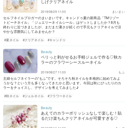
しげクリアネイル
2019/08/29 11:00
まいまい
セルフネイルブロガーのまいまいです。キャンドゥ夏の新商品「TMリゾー
トビーチネイル」「ジュエリーネイルシール」はゲットしましたか？8月も
終わりに近づきましたが、まだまだ暑さが続くので手元もクリアネイルで涼
やかな雰囲気にしてみませんか？
#夏ネイル
#クリアネイル
#キャンドゥ
ペリっと剥がせるお手軽ジェルで作る♡秋カ
ラーのフラワーシースルーネイル
2019/08/27 11:00
もふ
主婦セルフネイラーの“もふ”です。そろそろ秋ネイルを本格的に始めてみよ
うかな？という方も多くなってきたかと思います。今回は秋にぴったりのカ
ラーをチョイスし、デザインを考えてみました♪
#秋ネイル
#ジェルネイル
#フラワーネイル
あえてのカラーポリッシュなしで楽しむ！貼
るだけ楽ちんクリアネイルが可愛すぎる♡