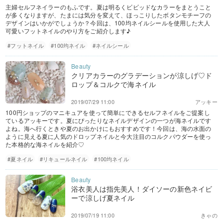
主婦セルフネイラーのもふです。夏は明るくビビッドなカラーをまとうこと
が多くなりますが、たまには気分を変えて、ほっこりしたボタンモチーフの
デザインはいかがでしょうか？今回は、100均ネイルシールを使用した大人
可愛いフットネイルのやり方をご紹介します♪
#フットネイル
#100均ネイル
#ネイルシール
クリアカラーのグラデーションが涼しげ♡ド
ロップ＆コルクで海ネイル
2019/07/29 11:00
アッキー
100円ショップのマニキュアを使って簡単にできるセルフネイルをご提案し
ているアッキーです。夏にぴったりなネイルデザインの一つが海ネイルです
よね。海へ行くときや夏のお出かけにもおすすめです！今回は、海の水面の
ように見える夏に人気のドロップネイルと今大注目のコルクパウダーを使っ
た本格的な海ネイルを紹介♡
#夏ネイル
#リキュールネイル
#100均ネイル
浴衣美人は指先美人！ダイソーの新色ネイビ
ーで涼しげ夏ネイル
2019/07/19 11:00
きゃの