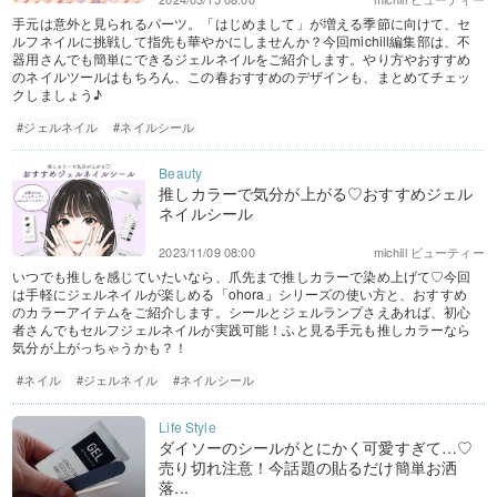
手元は意外と見られるパーツ。「はじめまして」が増える季節に向けて、セ
ルフネイルに挑戦して指先も華やかにしませんか？今回michill編集部は、不
器用さんでも簡単にできるジェルネイルをご紹介します。やり方やおすすめ
のネイルツールはもちろん、この春おすすめのデザインも、まとめてチェッ
クしましょう♪
#ジェルネイル
#ネイルシール
推しカラーで気分が上がる♡おすすめジェル
ネイルシール
2023/11/09 08:00
michill ビューティー
いつでも推しを感じていたいなら、爪先まで推しカラーで染め上げて♡今回
は手軽にジェルネイルが楽しめる「ohora」シリーズの使い方と、おすすめ
のカラーアイテムをご紹介します。シールとジェルランプさえあれば、初心
者さんでもセルフジェルネイルが実践可能！ふと見る手元も推しカラーなら
気分が上がっちゃうかも？！
#ネイル
#ジェルネイル
#ネイルシール
ダイソーのシールがとにかく可愛すぎて…♡
売り切れ注意！今話題の貼るだけ簡単お洒
落...