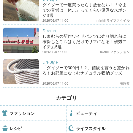
ダイソーで一度買ったら手放せない！「今ま
での苦労は一体…」ってくらい優秀なスポン
ジ3選
2026/08/07 11:00
michill ライフスタイル
しまむらの新作ワイドパンツは売り切れ前に
確保しとこ♡はくだけでサマになる！優秀ア
イテム5選
2026/08/07 11:00
michill ファッション
「ダイソーで300円！？」値段を言うと驚かれ
る！お部屋になじむナチュラル収納グッズ
2026/08/07 11:00
海原藍
カテゴリ
ファッション
ビューティ
レシピ
ライフスタイル