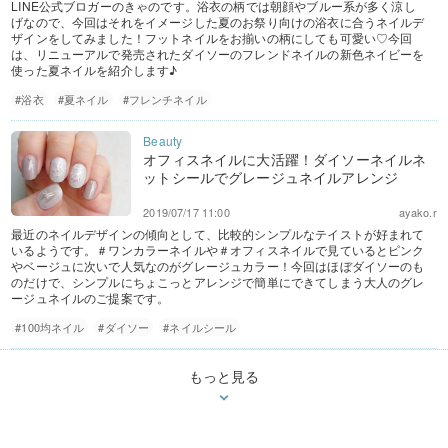
LINE公式ブロガーのきゃのです。浴衣の柄では朝顔やブルー系が多く涼し
げなので、今回はそれをイメージした夏のお祭り向けの浴衣に合うネイルデ
ザインをしてみました！フットネイルをお揃いの柄にしても可愛い♡今回
は、リニューアルで発売されたダイソーのフレンドネイルの新色ネイビーを
使った夏ネイルを紹介します♪
#浴衣
#夏ネイル
#フレンチネイル
オフィスネイルに大活躍！ダイソーネイルネ
ットシールでグレージュネイルアレンジ
2019/07/17 11:00
ayako.r
最近のネイルデザインの傾向として、比較的シンプルなテイストが好まれて
いるようです。＃ワンカラーネイルや＃オフィスネイルで見ているとピンク
やベージュに次いで人気なのがグレージュカラー！今回はほぼダイソーのも
のだけで、シンプルにちょこっとアレンジで簡単にできてしまう大人のグレ
ージュネイルのご提案です。
#100均ネイル
#ダイソー
#ネイルシール
もっと見る