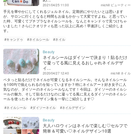
2021/04/25 11:00
michill ビューティー
手元を華やかにしてくれるジェルネイル。定期的にやりたいとは思います
が、サロンに行くとなると時間もお金もかかって大変ですよね。と思ってい
た時、可愛くてプチプラなネイルシールを、なんとキャンドゥで見つけちゃ
いました！さらにクオリティも思った以上に高め！早速詳しくご紹介しま
す。
#キャンドゥ
#ネイルシール
#ネイル
ネイルシールはダイソーで決まり！貼るだけ
で凝ってる風に見えるおしゃれネイルデザ
イ...
2020/04/27 12:40
michill ネイル
ペタっと貼るだけでネイルが可愛くなるネイルシール。そんなネイルシール
を100均で揃えられるのを知っていますか？特にネイルアート好き女子に人
気なのが、ダイソーのネイルシールなんです！今回は、ダイソーのネイルシ
ールの魅力、そして貼るだけなのに凝ってる風に見えるダイソーのネイルシ
ールを使ったネイルデザイン集を一挙にご紹介します♡
#ネイルシール
#ダイソーネイル
#ネイルデザイン
大人ハロウィンはネイルで楽しむ♡セルフで
簡単＆可愛い♡ネイルデザイン10選