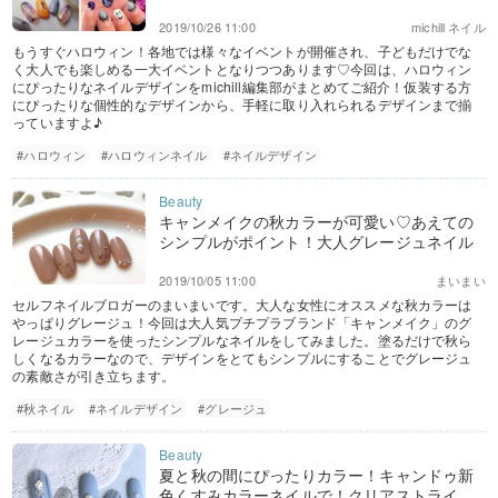
2019/10/26 11:00
michill ネイル
もうすぐハロウィン！各地では様々なイベントが開催され、子どもだけでな
く大人でも楽しめる一大イベントとなりつつあります♡今回は、ハロウィン
にぴったりなネイルデザインをmichill編集部がまとめてご紹介！仮装する方
にぴったりな個性的なデザインから、手軽に取り入れられるデザインまで揃
っていますよ♪
#ハロウィン
#ハロウィンネイル
#ネイルデザイン
キャンメイクの秋カラーが可愛い♡あえての
シンプルがポイント！大人グレージュネイル
2019/10/05 11:00
まいまい
セルフネイルブロガーのまいまいです。大人な女性にオススメな秋カラーは
やっぱりグレージュ！今回は大人気プチプラブランド「キャンメイク」のグ
レージュカラーを使ったシンプルなネイルをしてみました。塗るだけで秋ら
しくなるカラーなので、デザインをとてもシンプルにすることでグレージュ
の素敵さが引き立ちます。
#秋ネイル
#ネイルデザイン
#グレージュ
夏と秋の間にぴったりカラー！キャンドゥ新
色くすみカラーネイルで！クリアストライ