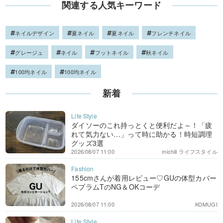
関連する人気キーワード
ネイルデザイン
夏ネイル
夏ネイル
フレンチネイル
グレージュ
ネイル
フットネイル
秋ネイル
100均ネイル
100均ネイル
新着
ダイソーのこれ持っとくと便利だよ～！「疲
れて気力ない…」って時に助かる！時短調理
グッズ3選
2026/08/07 11:00
michill ライフスタイル
155cmさんが着用レビュー♡GUの体型カバー
ペプラムTのNG＆OKコーデ
2026/08/07 11:00
KOMUGI