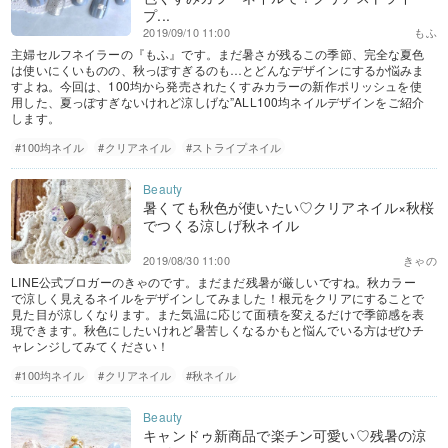
プ...
2019/09/10 11:00
もふ
主婦セルフネイラーの『もふ』です。まだ暑さが残るこの季節、完全な夏色
は使いにくいものの、秋っぽすぎるのも…とどんなデザインにするか悩みま
すよね。今回は、100均から発売されたくすみカラーの新作ポリッシュを使
用した、夏っぽすぎないけれど涼しげな”ALL100均ネイルデザインをご紹介
します。
#100均ネイル
#クリアネイル
#ストライプネイル
暑くても秋色が使いたい♡クリアネイル×秋桜
でつくる涼しげ秋ネイル
2019/08/30 11:00
きゃの
LINE公式ブロガーのきゃのです。まだまだ残暑が厳しいですね。秋カラー
で涼しく見えるネイルをデザインしてみました！根元をクリアにすることで
見た目が涼しくなります。また気温に応じて面積を変えるだけで季節感を表
現できます。秋色にしたいけれど暑苦しくなるかもと悩んでいる方はぜひチ
ャレンジしてみてください！
#100均ネイル
#クリアネイル
#秋ネイル
キャンドゥ新商品で楽チン可愛い♡残暑の涼