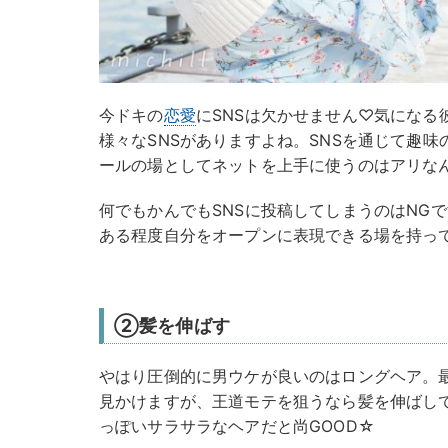
今ドキの
恋愛
にSNSは欠かせません♡気になる
様々なSNSがありますよね。SNSを通じて趣
ールの場としてネットを上手に使うのはアリな
何でもかんでもSNSに投稿してしまうのはNG
ある程度自分をオープンに表現できる場を持っ
②髪を伸ばす
やはり圧倒的に男ウケが良いのはロングヘア。
見かけますが、王道モテを狙うなら髪を伸ばし
っぽいサラサラなヘアだと尚GOOD☆