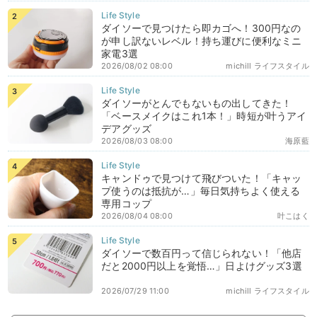
ダイソーで見つけたら即カゴへ！300円なの
が申し訳ないレベル！持ち運びに便利なミニ
家電3選
2026/08/02 08:00
michill ライフスタイル
ダイソーがとんでもないもの出してきた！
「ベースメイクはこれ1本！」時短が叶うアイ
デアグッズ
2026/08/03 08:00
海原藍
キャンドゥで見つけて飛びついた！「キャッ
プ使うのは抵抗が…」毎日気持ちよく使える
専用コップ
2026/08/04 08:00
叶こはく
ダイソーで数百円って信じられない！「他店
だと2000円以上を覚悟…」日よけグッズ3選
2026/07/29 11:00
michill ライフスタイル