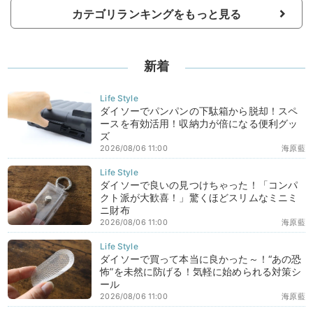
カテゴリランキングをもっと見る
新着
ダイソーでパンパンの下駄箱から脱却！スペ
ースを有効活用！収納力が倍になる便利グッ
ズ
2026/08/06 11:00
海原藍
ダイソーで良いの見つけちゃった！「コンパ
クト派が大歓喜！」驚くほどスリムなミニミ
ニ財布
2026/08/06 11:00
海原藍
ダイソーで買って本当に良かった～！“あの恐
怖”を未然に防げる！気軽に始められる対策シ
ール
2026/08/06 11:00
海原藍