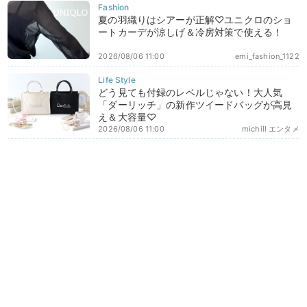
夏の羽織りはシアーが正解♡ユニクロのショ
ートカーデが涼しげ＆冷房対策で使える！
2026/08/06 11:00
emi_fashion_1122
どう見ても付録のレベルじゃない！大人気
「ダーリッチ」の新作ツイードバッグが高見
え＆大容量♡
2026/08/06 11:00
michill エンタメ