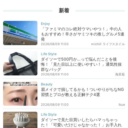
新着
「ファミマのコレ絶対ウマいやつ！」中の人
もおすすめ！辛さがヤミツキの推しグルメ5連
発
2026/08/09 11:00
michill ライフスタイル
ダイソーで500円か…って悩んだことを後
悔！「見た目以上に使いやすい！」通気性抜
群なバッグ
2026/08/09 11:00
海原藍
眉メイクで損してるかも！ついやりがちなNG
習慣とプロが教える正解テク4選
2026/08/09 11:00
Ikue
ダイソーで見た目買いしたらハマっちゃっ
た！「可愛いだけじゃなかった！」お手入れ