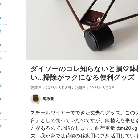
ダイソーのコレ知らないと損♡鉢
い…掃除がラクになる便利グッズ
更新日：2023年3月3日
/
公開日：2023年3月3日
海原藍
スチールワイヤーでできた丈夫なグッズ。この
台」として売っていたのですが、鉢植えを乗せ
方があるのでご紹介します。耐荷重量は約20k
夫！我が家では荷物の移動用にフル活用してい