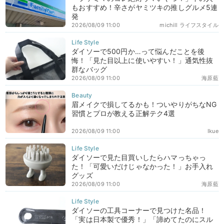
もおすすめ！辛さがヤミツキの推しグルメ5連
発
2026/08/09 11:00
michill ライフスタイル
ダイソーで500円か…って悩んだことを後
悔！「見た目以上に使いやすい！」通気性抜
群なバッグ
2026/08/09 11:00
海原藍
眉メイクで損してるかも！ついやりがちなNG
習慣とプロが教える正解テク4選
2026/08/09 11:00
Ikue
ダイソーで見た目買いしたらハマっちゃっ
た！「可愛いだけじゃなかった！」お手入れ
グッズ
2026/08/09 11:00
海原藍
ダイソーの工具コーナーで見つけた名品！
「実は日本製で優秀！」「諦めてたのにスル